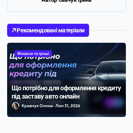
я
з
а
Рекомендовані матеріали
п
и
с
Фінанси та гроші
і
в
Що потрібно для оформлення кредиту
під заставу авто онлайн
Кравчук Олена
Лип 31, 2026