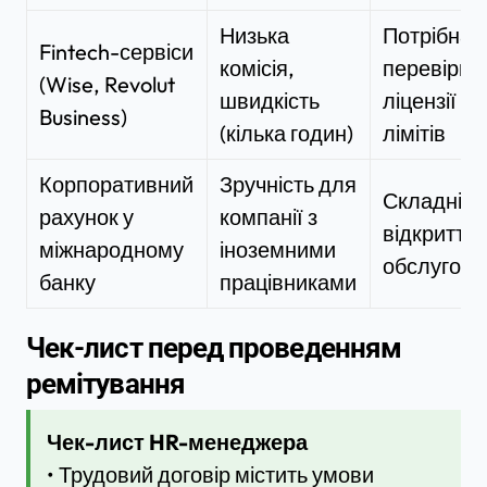
Низька
Потрібна
Fintech-сервіси
комісія,
перевірка
(Wise, Revolut
швидкість
ліцензії та
Business)
(кілька годин)
лімітів
Корпоративний
Зручність для
Складніш
рахунок у
компанії з
відкриття 
міжнародному
іноземними
обслугову
банку
працівниками
Чек-лист перед проведенням
ремітування
Чек-лист HR-менеджера
• Трудовий договір містить умови