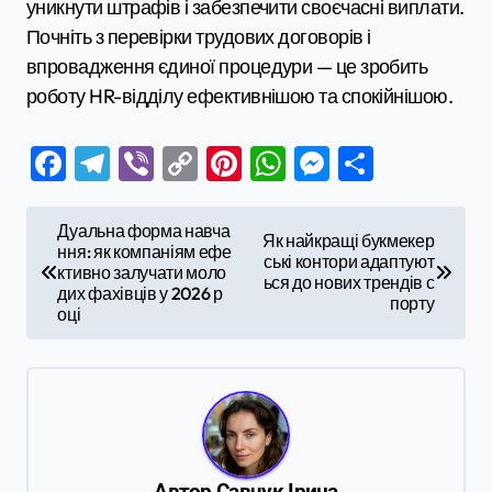
уникнути штрафів і забезпечити своєчасні виплати.
Почніть з перевірки трудових договорів і
впровадження єдиної процедури — це зробить
роботу HR-відділу ефективнішою та спокійнішою.
Facebook
Telegram
Viber
Copy
Pinterest
WhatsApp
Messenge
Поділи
Link
Н
Дуальна форма навча
Як найкращі букмекер
ння: як компаніям ефе
а
ські контори адаптуют
ктивно залучати моло
ься до нових трендів с
в
дих фахівців у 2026 р
порту
оці
і
г
а
ц
і
Автор
Савчук Ірина