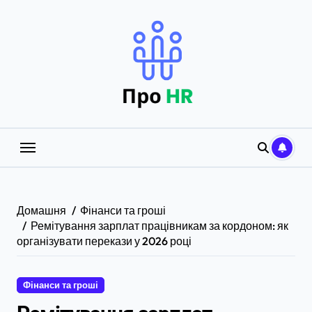
Перейти
до
вмісту
Домашня
Фінанси та гроші
Ремітування зарплат працівникам за кордоном: як
організувати перекази у 2026 році
Фінанси та гроші