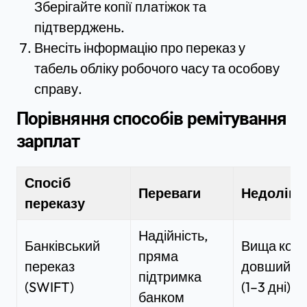
Зберігайте копії платіжок та
підтверджень.
Внесіть інформацію про переказ у
табель обліку робочого часу та особову
справу.
Порівняння способів ремітування
зарплат
Спосіб
Переваги
Недоліки
переказу
Надійність,
Банківський
Вища коміс
пряма
переказ
довший те
підтримка
(SWIFT)
(1–3 дні)
банком