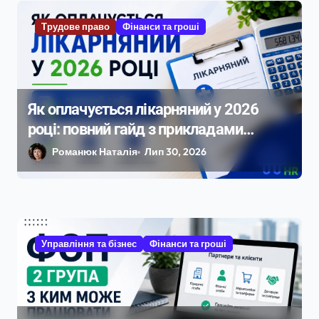
Трудове право
Фінанси та гроші
Як оплачується лікарняний у 2026
році: повний гайд з прикладами
розрахунку
Романюк Наталія
Лип 30, 2026
Управління та бізнес
Фінанси та гроші