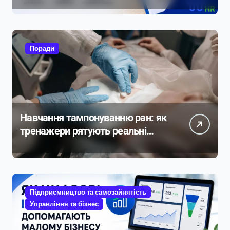
прикладами розрахунку
Поради
Навчання тампонуванню ран: як
тренажери рятують реальні
життя
Підприємництво та самозайнятість
Управління та бізнес