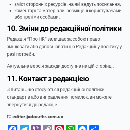
зміст сторонніх ресурсів, на які ведуть посилання;
коментарі та матеріали, розміщені користувачами
або третіми особами.
10. Зміни до редакційної політики
Редакція “Про HR” залишає за собою право
змінювати або доповнювати цю Редакційну політику у
разі потреби.
Актуальна версія завжди доступна на цій сторінці.
11. Контакт з редакцією
З питань, що стосуються редакційної політики,
стандартів або виправлення помилок, ви можете
звернутися до редакції:
📧
editor@abouthr.com.ua
Facebook
Telegram
Viber
Copy
Pinterest
WhatsApp
Messenge
Поділи