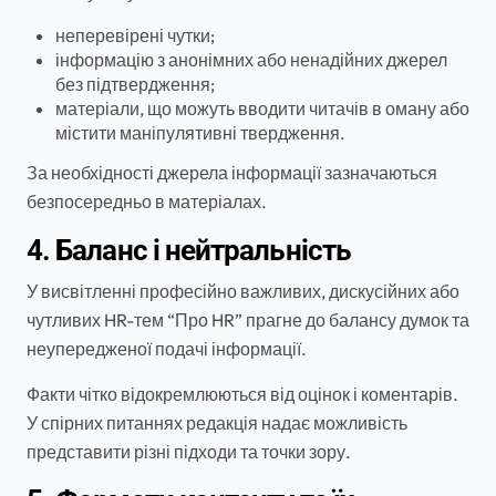
неперевірені чутки;
інформацію з анонімних або ненадійних джерел
без підтвердження;
матеріали, що можуть вводити читачів в оману або
містити маніпулятивні твердження.
За необхідності джерела інформації зазначаються
безпосередньо в матеріалах.
4. Баланс і нейтральність
У висвітленні професійно важливих, дискусійних або
чутливих HR-тем “Про HR” прагне до балансу думок та
неупередженої подачі інформації.
Факти чітко відокремлюються від оцінок і коментарів.
У спірних питаннях редакція надає можливість
представити різні підходи та точки зору.