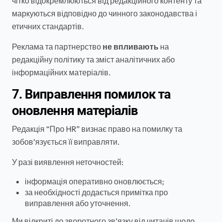
чітко відокремлюються від редакційного контенту та
маркуються відповідно до чинного законодавства і
етичних стандартів.
Реклама та партнерство
не впливають
на
редакційну політику та зміст аналітичних або
інформаційних матеріалів.
7. Виправлення помилок та
оновлення матеріалів
Редакція “Про HR” визнає право на помилку та
зобов’язується її виправляти.
У разі виявлення неточностей:
інформація оперативно оновлюється;
за необхідності додається примітка про
виправлення або уточнення.
Ми відкриті до зворотного зв’язку від читачів щодо