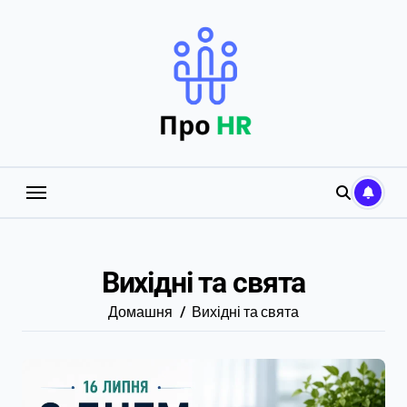
Перейти
до
вмісту
Вихідні та свята
Домашня
Вихідні та свята