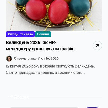
Вихідні та свята
Новини
Великдень 2026: як HR-
менеджеру організувати графік
роботи та надати вихідні під час
Савчук Ірина
Лют 16, 2026
воєнного стану
12 квітня 2026 року в Україні святкують Великдень.
Свято припадає на неділю, а воєнний стан...
Пошук