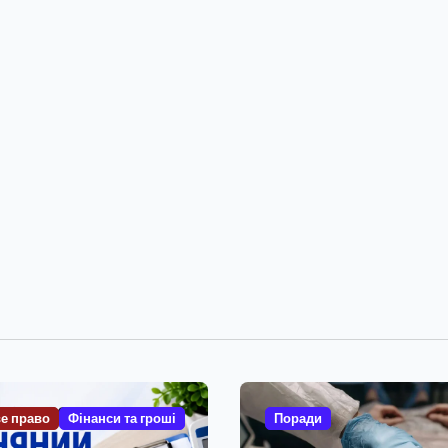
е право
Фінанси та гроші
Поради