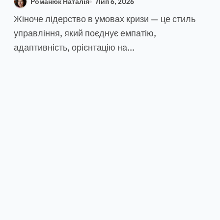
Романюк Наталія
Лип 6, 2026
український досвід у
Жіноче лідерство в умовах кризи — це стиль
2026 році
управління, який поєднує емпатію,
адаптивність, орієнтацію на...