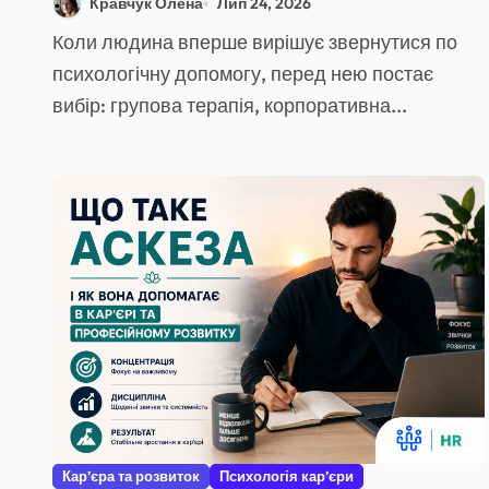
Кравчук Олена
Лип 24, 2026
роботи
Коли людина вперше вирішує звернутися по
психологічну допомогу, перед нею постає
вибір: групова терапія, корпоративна...
Кар’єра та розвиток
Психологія кар’єри