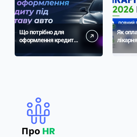
Що потрібно для
Як опл
оформлення кредиту
лікарня
під заставу авто
році: п
онлайн
прикл
розрах