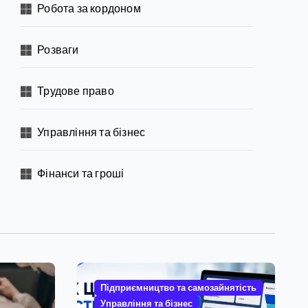
Робота за кордоном
Розваги
Трудове право
Управління та бізнес
Фінанси та гроші
Підприємництво та самозайнятість
Управління та бізнес