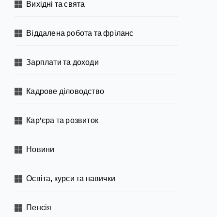
Вихідні та свята
Віддалена робота та фріланс
Зарплати та доходи
Кадрове діловодство
Кар’єра та розвиток
Новини
Освіта, курси та навички
Пенсія