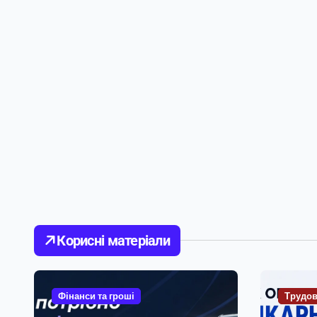
Корисні матеріали
Фінанси та гроші
Трудов