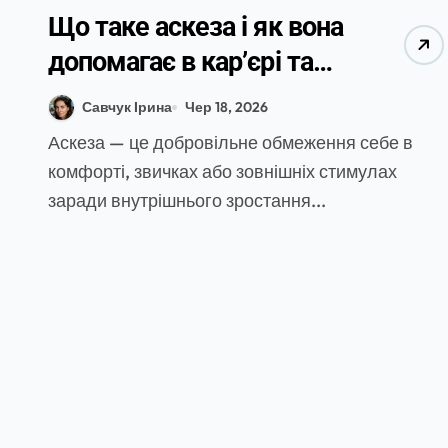
Що таке аскеза і як вона
допомагає в кар’єрі та
професійному розвитку
Савчук Ірина
Чер 18, 2026
Аскеза — це добровільне обмеження себе в
комфорті, звичках або зовнішніх стимулах
заради внутрішнього зростання...