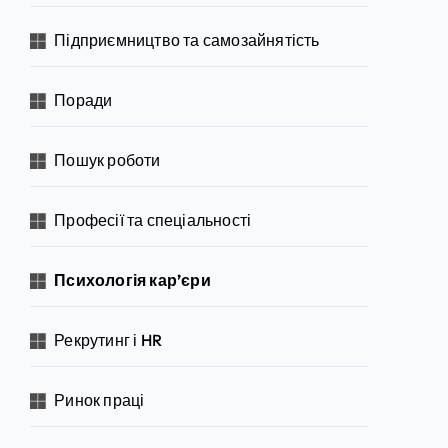
Підприємництво та самозайнятість
Поради
Пошук роботи
Професії та спеціальності
Психологія кар’єри
Рекрутинг і HR
Ринок праці