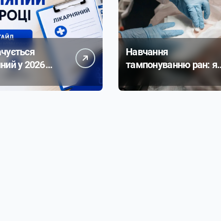
ачується
Навчання
ний у 2026
тампонуванню ран: я
овний гайд з
тренажери рятують
адами
реальні життя
унку