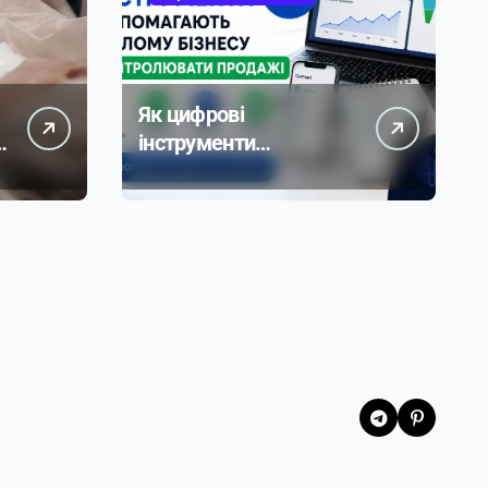
Як цифрові
к
інструменти
допомагають малому
бізнесу контролювати
продажі