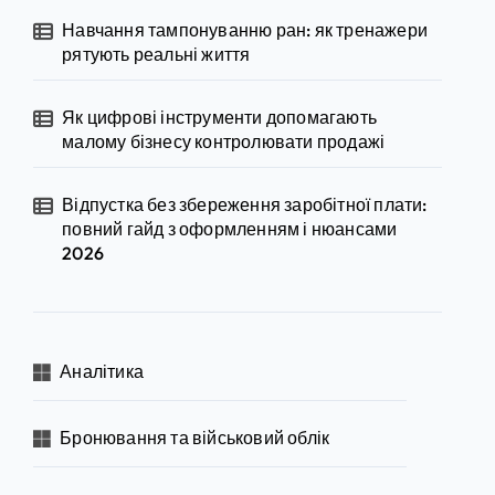
Навчання тампонуванню ран: як тренажери
рятують реальні життя
Як цифрові інструменти допомагають
малому бізнесу контролювати продажі
Відпустка без збереження заробітної плати:
повний гайд з оформленням і нюансами
2026
Аналітика
Бронювання та військовий облік