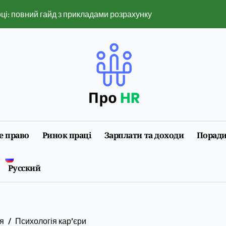
оці: повний гайд з прикладами розрахунку
нажери рятують реальні життя
ь малому бізнесу контролювати продажі
ї плати: повний гайд з оформленням і нюансами 2026
аги індивідуального формату роботи
идше знайти свій варіант
е право
Ринок праці
Зарплати та доходи
Порад
2026 році: повний розбір обмежень і ризиків
ізації 2026: повна інструкція з прикладами
Русский
 на що впливає та як змінюється
 під заставу авто онлайн
я
Психологія кар’єри