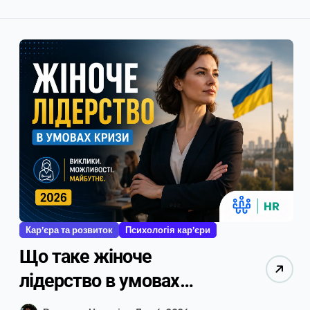
Кар’єра та розвиток
Психологія кар’єри
Що таке жіноче
лідерство в умовах
кризи: риси, переваги та