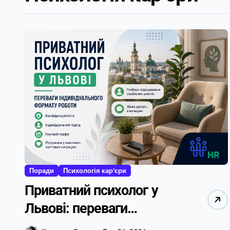
Поради
Психологія кар’єри
Приватний психолог у
Львові: переваги
індивідуального формату