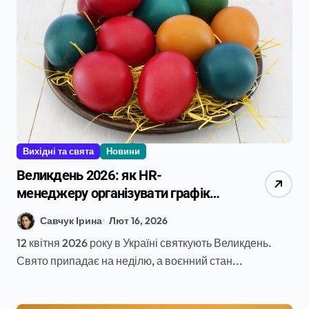
Вихідні та свята
Новини
Великдень 2026: як HR-
менеджеру організувати графік
роботи та надати вихідні під час
Савчук Ірина
Лют 16, 2026
воєнного стану
12 квітня 2026 року в Україні святкують Великдень.
Свято припадає на неділю, а воєнний стан...