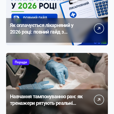
Як оплачується лікарняний у
2026 році: повний гайд з
прикладами розрахунку
Поради
Навчання тампонуванню ран: як
тренажери рятують реальні
життя