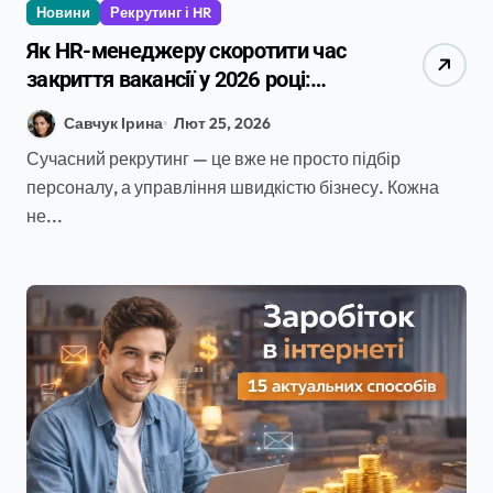
Новини
Рекрутинг і HR
Як HR-менеджеру скоротити час
закриття вакансії у 2026 році:
аналітика, інструменти та дані
Савчук Ірина
Лют 25, 2026
ринку
Сучасний рекрутинг — це вже не просто підбір
персоналу, а управління швидкістю бізнесу. Кожна
не...