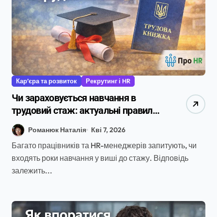
Кар’єра та розвиток
Рекрутинг і HR
Чи зараховується навчання в
трудовий стаж: актуальні правила
у 2026 році
Романюк Наталія
Кві 7, 2026
Багато працівників та HR-менеджерів запитують, чи
входять роки навчання у виші до стажу. Відповідь
залежить...