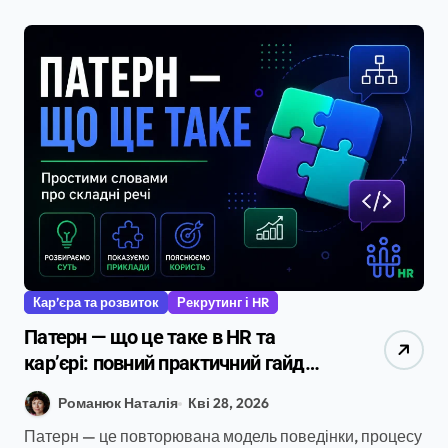
Кар’єра та розвиток
Рекрутинг і HR
Патерн — що це таке в HR та
кар’єрі: повний практичний гайд
2026
Романюк Наталія
Кві 28, 2026
Патерн — це повторювана модель поведінки, процесу