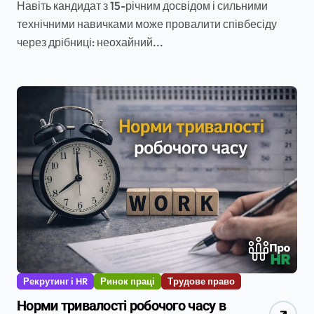
Навіть кандидат з 15-річним досвідом і сильними
технічними навичками може провалити співбесіду
через дрібниці: неохайний...
Рекрутинг і HR
Ринок праці
Трудове право
Норми тривалості робочого часу в