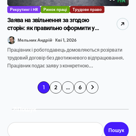
Рекрутинг і HR
Ринок праці
Трудове право
Заява на звільнення за згодою
сторін: як правильно оформити у
2026 році
Мельник Андрій
Кві 1, 2026
Працівник і роботодавець домовляються розірвати
трудовий договір без двотижневого відпрацювання.
Працівник подає заяву з конкретною...
П
1
2
…
6
а
г
Пошук
і
н
Пошук
а