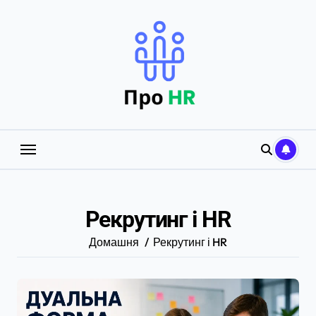
Перейти
до
вмісту
Рекрутинг і HR
Домашня
Рекрутинг і HR