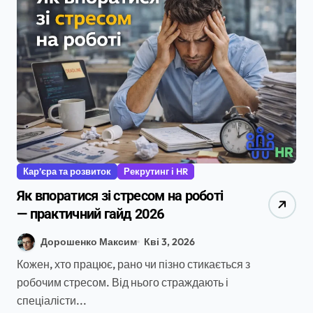
Кар’єра та розвиток
Рекрутинг і HR
Як впоратися зі стресом на роботі
— практичний гайд 2026
Дорошенко Максим
Кві 3, 2026
Кожен, хто працює, рано чи пізно стикається з
робочим стресом. Від нього страждають і
спеціалісти...