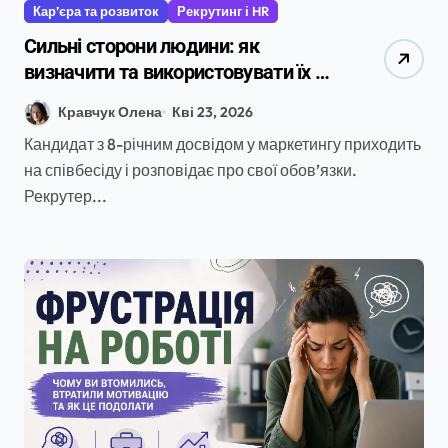
Кар’єра та розвиток
Рекрутинг і HR
Сильні сторони людини: як
визначити та використовувати їх у
кар’єрі та пошуку роботи в Україні
Кравчук Олена
Кві 23, 2026
2026
Кандидат з 8-річним досвідом у маркетингу приходить
на співбесіду і розповідає про свої обов’язки.
Рекрутер...