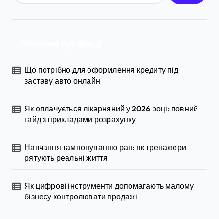
ц
і
Останні публікації
я
з
Що потрібно для оформлення кредиту під
а
заставу авто онлайн
п
Як оплачується лікарняний у 2026 році: повний
и
гайд з прикладами розрахунку
с
і
Навчання тампонуванню ран: як тренажери
рятують реальні життя
в
Як цифрові інструменти допомагають малому
бізнесу контролювати продажі