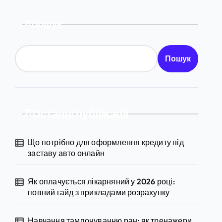
Пошук
Пошук
Останні публікації
Що потрібно для оформлення кредиту під
заставу авто онлайн
Як оплачується лікарняний у 2026 році:
повний гайд з прикладами розрахунку
Навчання тампонуванню ран: як тренажери