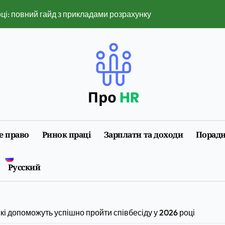
оці: повний гайд з прикладами розрахунку
нажери рятують реальні життя
ь малому бізнесу контролювати продажі
ї плати: повний гайд з оформленням і нюансами 2026
аги індивідуального формату роботи
идше знайти свій варіант
е право
Ринок праці
Зарплати та доходи
Порад
2026 році: повний розбір обмежень і ризиків
ізації 2026: повна інструкція з прикладами
Русский
 на що впливає та як змінюється
 під заставу авто онлайн
кі допоможуть успішно пройти співбесіду у 2026 році