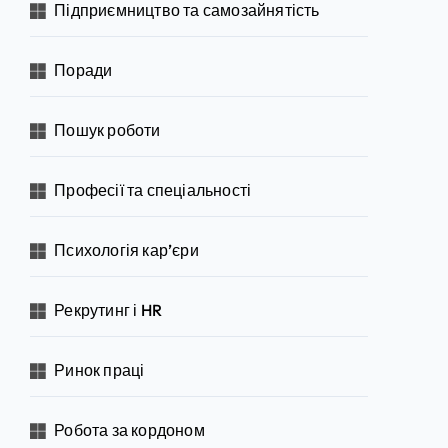
Підприємництво та самозайнятість
Поради
Пошук роботи
Професії та спеціальності
Психологія кар’єри
Рекрутинг і HR
Ринок праці
Робота за кордоном