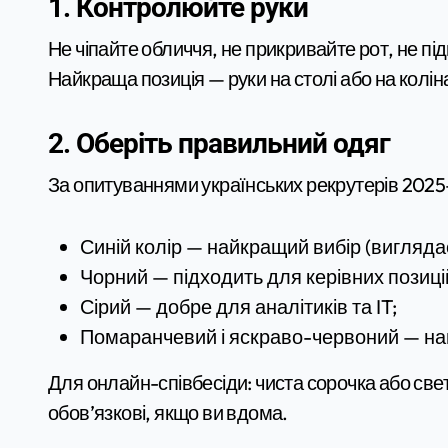
1. Контролюйте руки
Не чіпайте обличчя, не прикривайте рот, не пі
Найкраща позиція — руки на столі або на колін
2. Оберіть правильний одяг
За опитуваннями українських рекрутерів 2025
Синій колір — найкращий вибір (вигляда
Чорний — підходить для керівних позицій
Сірий — добре для аналітиків та IT;
Помаранчевий і яскраво-червоний — най
Для онлайн-співбесіди: чиста сорочка або светр
обов’язкові, якщо ви вдома.