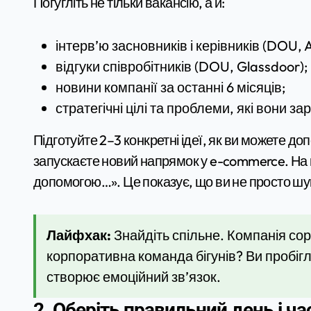
Погугліть не тільки вакансію, а й:
інтерв’ю засновників і керівників (DOU, A
відгуки співробітників (DOU, Glassdoor);
новини компанії за останні 6 місяців;
стратегічні цілі та проблеми, які вони з
Підготуйте 2–3 конкретні ідеї, як ви можете до
запускаєте новий напрямок у e-commerce. На п
допомогою…». Це показує, що ви не просто шука
Лайфхак:
Знайдіть спільне. Компанія сорт
корпоративна команда бігунів? Ви пробіг
створює емоційний зв’язок.
2. Оберіть правильний день і ча