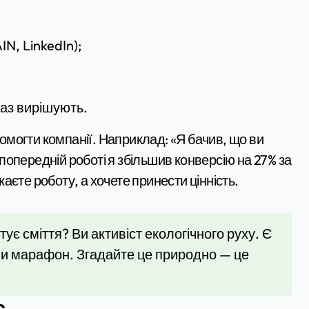
IN, LinkedIn);
араз вирішують.
помогти компанії. Наприклад: «Я бачив, що ви
опередній роботі я збільшив конверсію на 27% за
єте роботу, а хочете принести цінність.
ує сміття? Ви активіст екологічного руху. Є
ли марафон. Згадайте це природно — це
с