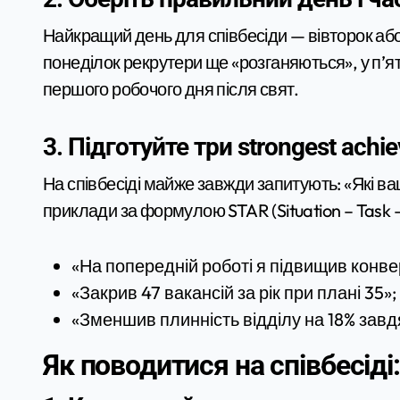
Найкращий день для співбесіди — вівторок або
понеділок рекрутери ще «розганяються», у п’я
першого робочого дня після свят.
3. Підготуйте три strongest achi
На співбесіді майже завжди запитують: «Які ва
приклади за формулою STAR (Situation – Task – 
«На попередній роботі я підвищив конверс
«Закрив 47 вакансій за рік при плані 35»;
«Зменшив плинність відділу на 18% завдя
Як поводитися на співбесіді: