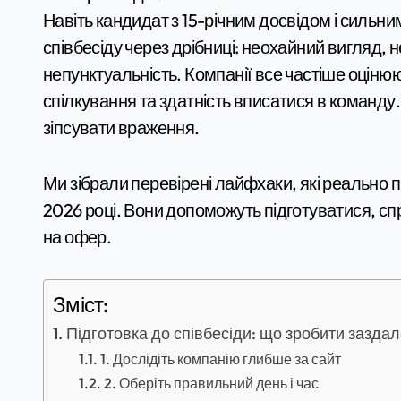
Навіть кандидат з 15-річним досвідом і сильними технічними навичками може провалити
співбесіду через дрібниці: неохайний вигляд, 
непунктуальність. Компанії все частіше оцінюють н
спілкування та здатність вписатися в команду
зіпсувати враження.
Ми зібрали перевірені лайфхаки, які реально п
2026 році. Вони допоможуть підготуватися, с
на офер.
Зміст:
Підготовка до співбесіди: що зробити заздал
1. Дослідіть компанію глибше за сайт
2. Оберіть правильний день і час