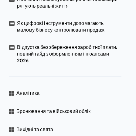
рятують реальні життя
Як цифрові інструменти допомагають
малому бізнесу контролювати продажі
Відпустка без збереження заробітної плати:
повний гайд з оформленням і нюансами
2026
Аналітика
Бронювання та військовий облік
Вихідні та свята