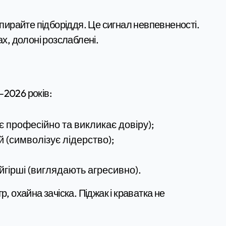
дпирайте підборіддя. Це сигнал невпевненості.
ах, долоні розслаблені.
–2026 років:
є професійно та викликає довіру);
 (символізує лідерство);
гірші (виглядають агресивно).
, охайна зачіска. Піджак і краватка не