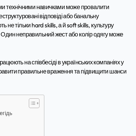
неструктуровані відповіді або банальну
е тільки hard skills, а й soft skills, культуру
. Один неправильний жест або колір одягу може
рацюють на співбесіді в українських компаніях у
правити правильне враження та підвищити шанси
егідь