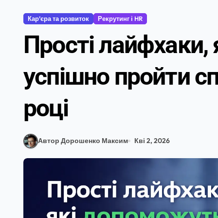
Кар’єра та розвиток
Рекрутинг і HR
Прості лайфхаки,
успішно пройти сп
році
Автор Дорошенко Максим
Кві 2, 2026