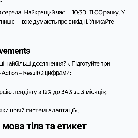
 середа. Найкращий час — 10:30–11:00 ранку. У
тницю — вже думають про вихідні. Уникайте
evements
ші найбільші досягнення?». Підготуйте три
Action – Result) з цифрами:
ію лендінгу з 12% до 34% за 3 місяці»;
ки новій системі адаптації».
 мова тіла та етикет