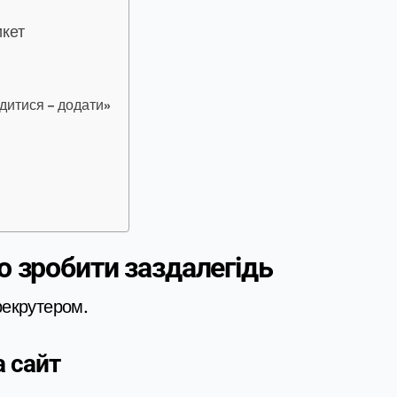
икет
одитися – додати»
о зробити заздалегідь
 рекрутером.
а сайт