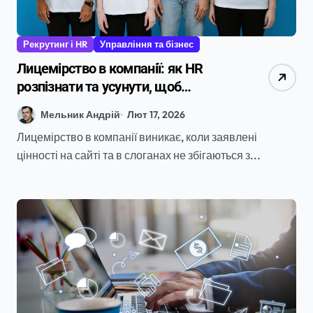
Рекрутинг і HR
Управління та бізнес
Лицемірство в компанії: як HR
розпізнати та усунути, щоб
зберегти команду
Мельник Андрій
Лют 17, 2026
Лицемірство в компанії виникає, коли заявлені
цінності на сайті та в слоганах не збігаються з...