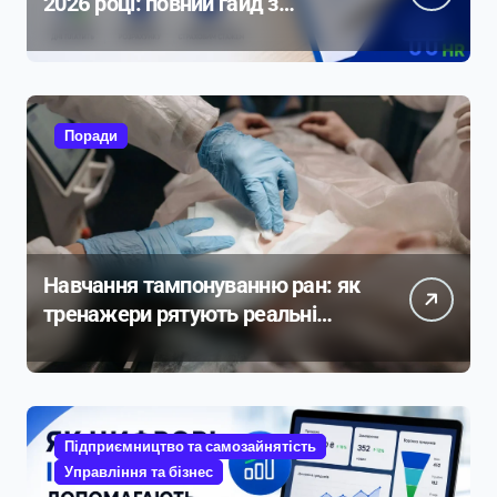
2026 році: повний гайд з
прикладами розрахунку
Поради
Навчання тампонуванню ран: як
тренажери рятують реальні
життя
Підприємництво та самозайнятість
Управління та бізнес