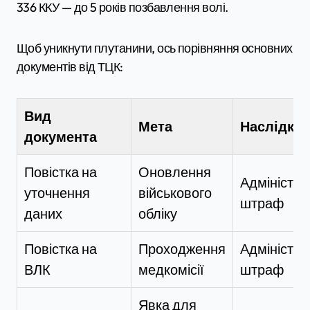
336 ККУ — до 5 років позбавлення волі.
Щоб уникнути плутанини, ось порівняння основних
документів від ТЦК:
Вид
Мета
Наслідки 
документа
Повістка на
Оновлення
Адміністр
уточнення
військового
штраф
даних
обліку
Повістка на
Проходження
Адміністр
ВЛК
медкомісії
штраф
Явка для