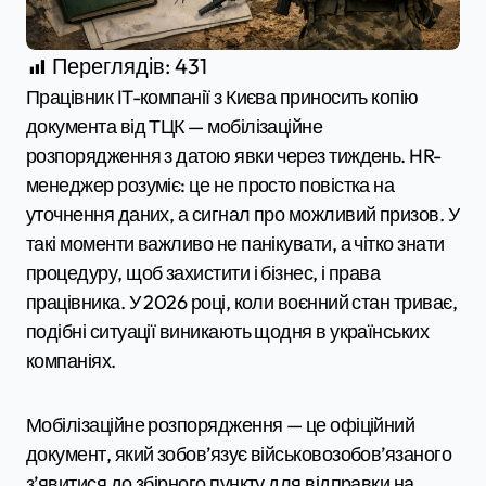
Переглядів:
431
Працівник IT-компанії з Києва приносить копію
документа від ТЦК — мобілізаційне
розпорядження з датою явки через тиждень. HR-
менеджер розуміє: це не просто повістка на
уточнення даних, а сигнал про можливий призов. У
такі моменти важливо не панікувати, а чітко знати
процедуру, щоб захистити і бізнес, і права
працівника. У 2026 році, коли воєнний стан триває,
подібні ситуації виникають щодня в українських
компаніях.
Мобілізаційне розпорядження — це офіційний
документ, який зобов’язує військовозобов’язаного
з’явитися до збірного пункту для відправки на