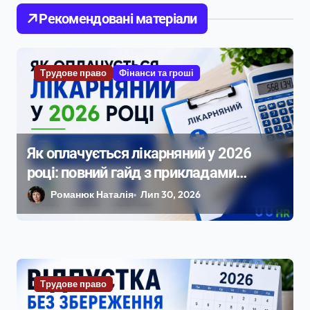
и
Рекомендовані матеріали
с
і
Трудове право
Фінанси та гроші
в
Як оплачується лікарняний у 2026
році: повний гайд з прикладами
розрахунку
Романюк Наталія
Лип 30, 2026
Трудове право