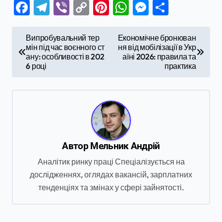
Facebook
Telegram
Viber
Copy
Pinterest
WhatsApp
Messenge
Поділи
Link
Н
Випробувальний тер
Економічне бронюван
мін під час воєнного ст
ня від мобілізації в Укр
а
ану: особливості в 202
аїні 2026: правила та
в
6 році
практика
і
г
а
ц
Автор
Мельник Андрій
і
Аналітик ринку праці Спеціалізується на
я
дослідженнях, оглядах вакансій, зарплатних
з
тенденціях та змінах у сфері зайнятості.
а
п