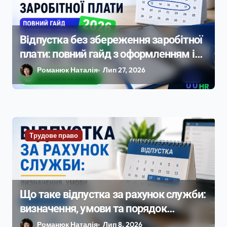
Відпустка без збереження заробітної
плати: повний гайд з оформленням і
нюансами 2026
Романюк Наталія
Лип 27, 2026
Трудове право
Що таке відпустка за рахунок служби:
визначення, умови та порядок
надання у 2026 році
Романюк Наталія
Лип 8, 2026