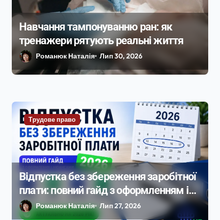
Навчання тампонуванню ран: як
тренажери рятують реальні життя
Романюк Наталія
Лип 30, 2026
Трудове право
Відпустка без збереження заробітної
плати: повний гайд з оформленням і
нюансами 2026
Романюк Наталія
Лип 27, 2026