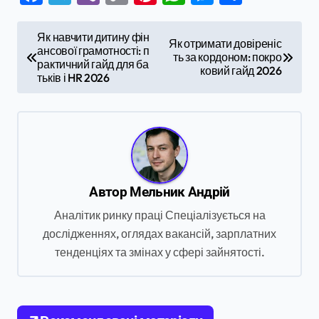
Link
Н
Як навчити дитину фін
Як отримати довіреніс
ансової грамотності: п
а
ть за кордоном: покро
рактичний гайд для ба
ковий гайд 2026
в
тьків і HR 2026
і
г
а
ц
Автор
Мельник Андрій
і
Аналітик ринку праці Спеціалізується на
я
дослідженнях, оглядах вакансій, зарплатних
з
тенденціях та змінах у сфері зайнятості.
а
п
и