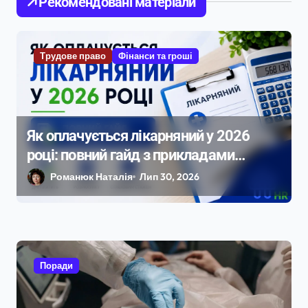
Рекомендовані матеріали
с
і
Трудове право
Фінанси та гроші
в
Як оплачується лікарняний у 2026
році: повний гайд з прикладами
розрахунку
Романюк Наталія
Лип 30, 2026
Поради