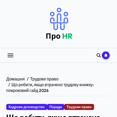
Перейти
до
вмісту
Домашня
Трудове право
Що робити, якщо втрачено трудову книжку:
покроковий гайд 2026
Кадрове діловодство
Поради
Трудове право