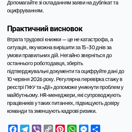
Допомагайте зі складанням заяви на дублікат та
оцифруванням.
Практичний висновок
Втрата трудової книжки — це не катастрофа, а
ситуація, яку можна вирішити за 15–30 днів за
умови правильних дій. Негайно зверніться до
останнього роботодавця, зберіть
підтверджувальні документи та оцифруйте дані до
10 червня 2026 року. Регулярна перевірка стажу в
реєстрі ПФУ та «Дії» допоможе уникнути проблем у
майбутньому. HR-менеджери, які супроводжують
працівників у таких питаннях, підвищують довіру
команди та зменшують кадрові ризики.
Facebook
Telegram
Viber
Copy
Pinterest
WhatsApp
Messenge
Поділи