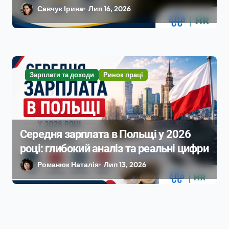
вплив на ринок праці
Савчук Ірина
Лип 16, 2026
Зарплати та доходи
Ринок праці
Середня зарплата в Польщі у 2026
році: глибокий аналіз та реальні цифри
Романюк Наталія
Лип 13, 2026