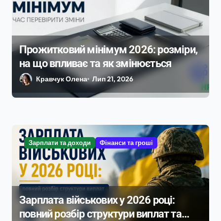
с
і
в
Прожитковий мінімум 2026: розміри,
на що впливає та як змінюється
Кравчук Олена
Лип 21, 2026
Зарплати та доходи
Фінанси та гроші
Зарплата військових у 2026 році:
повний розбір структури виплат та