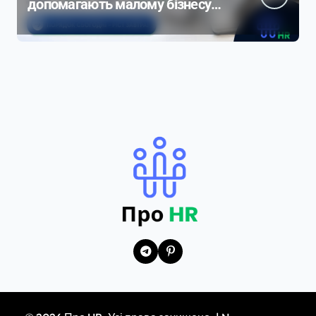
допомагають малому бізнесу
контролювати продажі