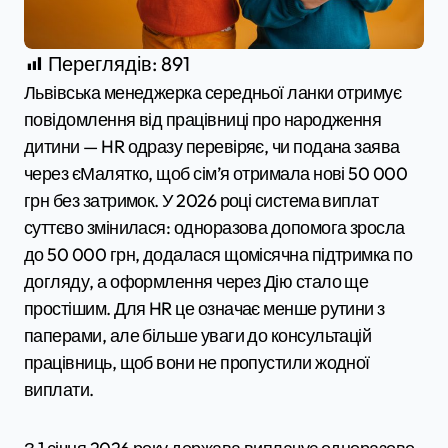
Переглядів:
891
Львівська менеджерка середньої ланки отримує
повідомлення від працівниці про народження
дитини — HR одразу перевіряє, чи подана заява
через єМалятко, щоб сім’я отримала нові 50 000
грн без затримок. У 2026 році система виплат
суттєво змінилася: одноразова допомога зросла
до 50 000 грн, додалася щомісячна підтримка по
догляду, а оформлення через Дію стало ще
простішим. Для HR це означає менше рутини з
паперами, але більше уваги до консультацій
працівниць, щоб вони не пропустили жодної
виплати.