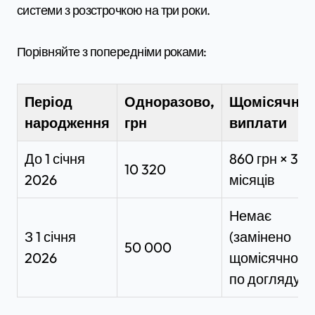
системи з розстрочкою на три роки.
Порівняйте з попередніми роками:
Період
Одноразово,
Щомісячні
народження
грн
виплати
До 1 січня
860 грн × 36
10 320
2026
місяців
Немає
З 1 січня
(замінено
50 000
2026
щомісячною
по догляду)