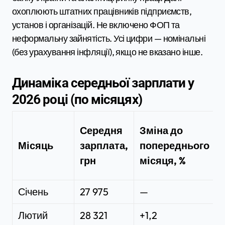
охоплюють штатних працівників підприємств,
установ і організацій. Не включено ФОП та
неформальну зайнятість. Усі цифри — номінальні
(без урахування інфляції), якщо не вказано інше.
Динаміка середньої зарплати у
2026 році (по місяцях)
Середня
Зміна до
Місяць
зарплата,
попереднього
грн
місяця, %
Січень
27 975
—
Лютий
28 321
+1,2