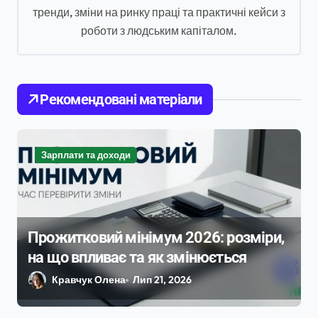
п
тренди, зміни на ринку праці та практичні кейси з
роботи з людським капіталом.
и
с
і
Рекомендовані матеріали
в
Зарплати та доходи
Прожитковий мінімум 2026: розміри,
на що впливає та як змінюється
Кравчук Олена
Лип 21, 2026