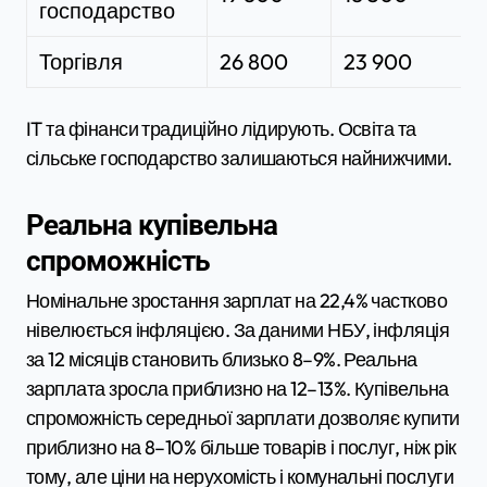
господарство
Торгівля
26 800
23 900
+
IT та фінанси традиційно лідирують. Освіта та
сільське господарство залишаються найнижчими.
Реальна купівельна
спроможність
Номінальне зростання зарплат на 22,4% частково
нівелюється інфляцією. За даними НБУ, інфляція
за 12 місяців становить близько 8–9%. Реальна
зарплата зросла приблизно на 12–13%. Купівельна
спроможність середньої зарплати дозволяє купити
приблизно на 8–10% більше товарів і послуг, ніж рік
тому, але ціни на нерухомість і комунальні послуги