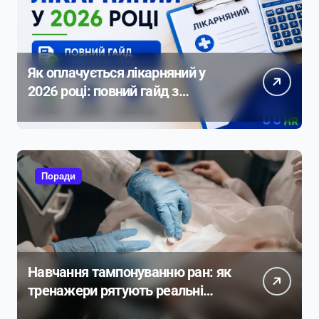
Як оплачується лікарняний у
2026 році: повний гайд з
прикладами розрахунку
Поради
Навчання тампонуванню ран: як
тренажери рятують реальні
життя