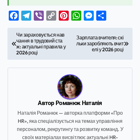
Facebook
Telegram
Viber
Copy
Pinterest
WhatsApp
Messenge
Поділи
Link
Н
Чи зараховується нав
Зарплата вчителя: скі
чання в трудовий ста
а
льки заробляють вчит
ж: актуальні правила у
елі у 2026 році
в
2026 році
і
г
а
ц
Автор
Романюк Наталія
і
Наталія Романюк — авторка платформи «Про
я
HR», яка спеціалізується на темах управління
з
персоналом, рекрутингу та розвитку команд. У
а
своїх матеріалах висвітлює актуальні HR-