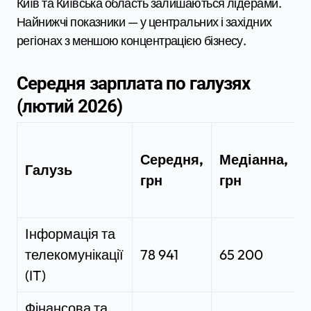
Київ та Київська область залишаються лідерами.
Найнижчі показники — у центральних і західних
регіонах з меншою концентрацією бізнесу.
Середня зарплата по галузях
(лютий 2026)
Середня,
Медіанна,
Галузь
грн
грн
2
Інформація та
телекомунікації
78 941
65 200
(IT)
Фінансова та