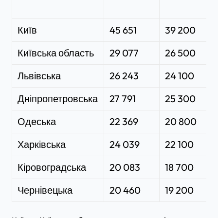
Київ
45 651
39 200
Київська область
29 077
26 500
Львівська
26 243
24 100
Дніпропетровська
27 791
25 300
Одеська
22 369
20 800
Харківська
24 039
22 100
Кіровоградська
20 083
18 700
Чернівецька
20 460
19 200