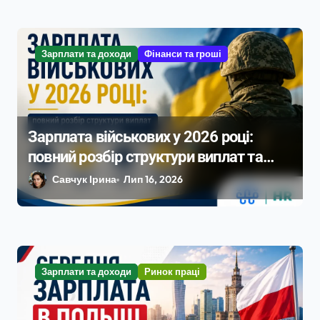
Зарплати та доходи
Фінанси та гроші
Зарплата військових у 2026 році:
повний розбір структури виплат та
вплив на ринок праці
Савчук Ірина
Лип 16, 2026
Зарплати та доходи
Ринок праці