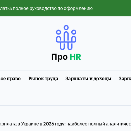
платы: полное руководство по оформлению и нюансам 2026
 популярными в 2026 году
ть в 2026 году — полный разбор ограничений и рисков
нет изменил поиск услуг
нлайн-сервисы изменили привычный ритм города
мобилизации 2026 года: полная инструкция с примерами
ое право
Рынок труда
Зарплаты и доходы
Зарп
размеры, факторы, влияющие на него, и динамика изменен
ии первого трудоустройства
у воспринимается в лайв-ставках и слотах
6 году: полное руководство с примерами расчета
арплата в Украине в 2026 году: наиболее полный аналитичес