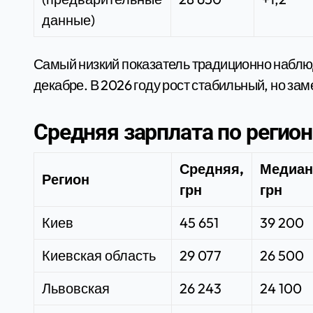
данные)
Самый низкий показатель традиционно наблюд
декабре. В 2026 году рост стабильный, но з
Средняя зарплата по регион
Средняя,
Медиан
Регион
грн
грн
Киев
45 651
39 200
Киевская область
29 077
26 500
Львовская
26 243
24 100