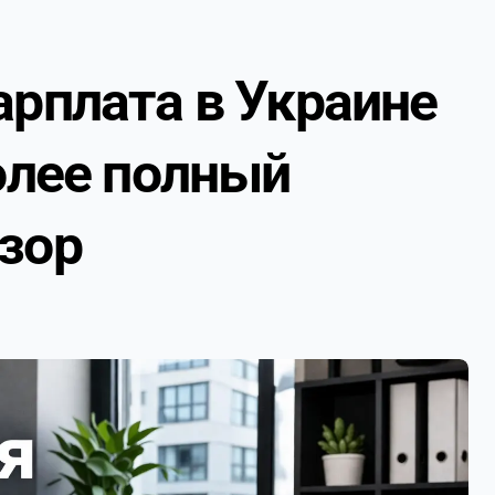
арплата в Украине
более полный
зор