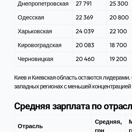
Днепропетровская
27 791
25 300
Одесская
22 369
20 800
Харьковская
24 039
22 100
Кировоградская
20 083
18 700
Черновицкая
20 460
19 200
Киев и Киевская область остаются лидерами.
западных регионах с меньшей концентрацией 
Средняя зарплата по отрасл
Средняя,
Отрасль
грн
г