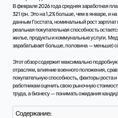
В феврале 2026 года средняя заработная плата штатных работников в Украине составила 28
321 грн. Это на 1,2% больше, чем в январе, и 
данным Госстата, номинальный рост зарплат 
реальная покупательная способность остаетс
жилье, продукты и коммунальные услуги. Мед
зарабатывает больше, половина — меньше) со
Этот обзор содержит максимально подробную
отраслям, влияние военного положения, сра
покупательную способность, факторы роста и
работникам оценить свою рыночную стоимос
труда, а бизнесу — понимать ожидания канди
Содержание: