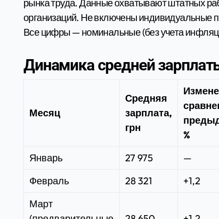
рынка труда. Данные охватывают штатных ра
организаций. Не включены индивидуальные 
Все цифры — номинальные (без учета инфляции
Динамика средней зарплаты
Измене
Средняя
сравне
Месяц
зарплата,
предыд
грн
%
Январь
27 975
—
Февраль
28 321
+1,2
Март
(предварительные
28 650
+1,2