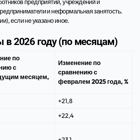
ботников предприятий, учреждений и
предприниматели и неформальная занятость.
), если не указано иное.
 в 2026 году (по месяцам)
ние по
Изменение по
нию с
сравнению с
ущим месяцем,
февралем 2025 года, %
+21,8
+22,4
+23,1