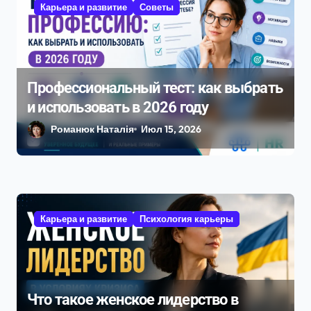
Карьера и развитие
Советы
п
и
с
Профессиональный тест: как выбрать
я
и использовать в 2026 году
м
Романюк Наталія
Июл 15, 2026
Карьера и развитие
Психология карьеры
Что такое женское лидерство в