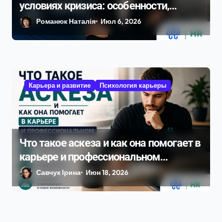
условиях кризиса: особенности,
преимущества и украинский опыт в
Романюк Наталія
Июл 6, 2026
2026 году
Карьера и развитие
Психология карьеры
Что такое аскеза и как она помогает в
карьере и профессиональном
развитии
Савчук Ірина
Июн 18, 2026