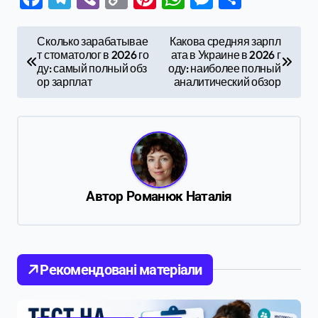
Link
Н
Сколько зарабатывае
Какова средняя зарпл
т стоматолог в 2026 го
ата в Украине в 2026 г
а
ду: самый полный обз
оду: наиболее полный
в
ор зарплат
аналитический обзор
и
г
а
ц
Автор
Романюк Наталія
и
я
п
о
Рекомендовані матеріали
з
а