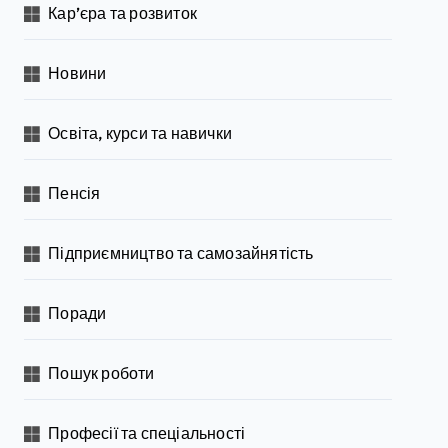
Кар’єра та розвиток
Новини
Освіта, курси та навички
Пенсія
Підприємництво та самозайнятість
Поради
Пошук роботи
Професії та спеціальності