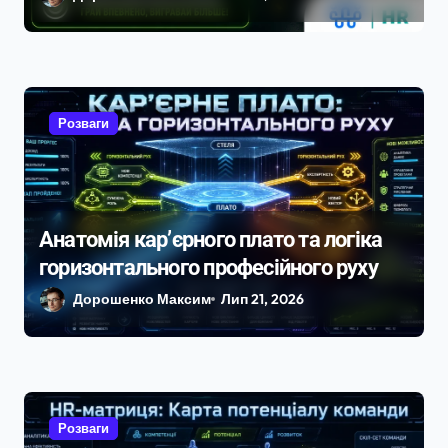
Розваги
Анатомія кар’єрного плато та логіка
горизонтального професійного руху
Дорошенко Максим
Лип 21, 2026
Розваги