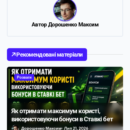
ц
і
я
Автор
Дорошенко Максим
з
а
п
Рекомендовані матеріали
и
с
Розваги
і
в
Як отримати максимум користі,
використовуючи бонуси в Ставкі бет
Дорошенко Максим
Лип 21, 2026