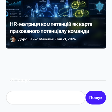
HR-матриця компетенцій як карта
прихованого потенціалу команди
Дорошенко Максим
Лип 21, 2026
Пошук
Пошук