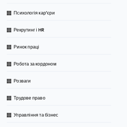
Психологія кар’єри
Рекрутинг і HR
Ринок праці
Робота за кордоном
Розваги
Трудове право
Управління та бізнес