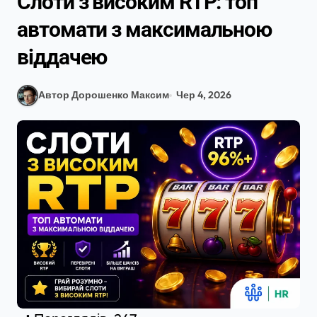
Слоти з високим RTP: топ
автомати з максимальною
віддачею
Автор Дорошенко Максим
Чер 4, 2026