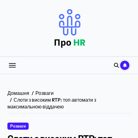
Перейти
до
вмісту
Домашня
Розваги
Слоти з високим RTP: топ автомати з
максимальною віддачею
Розваги