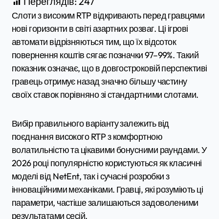
Переглядів:
247
Слоти з високим RTP відкривають перед гравцями
нові горизонти в світі азартних розваг. Ці ігрові
автомати відрізняються тим, що їх відсоток
повернення коштів сягає позначки 97–99%. Такий
показник означає, що в довгостроковій перспективі
гравець отримує назад значно більшу частину
своїх ставок порівняно зі стандартними слотами.
Вибір правильного варіанту залежить від
поєднання високого RTP з комфортною
волатильністю та цікавими бонусними раундами. У
2026 році популярністю користуються як класичні
моделі від NetEnt, так і сучасні розробки з
інноваційними механіками. Гравці, які розуміють ці
параметри, частіше залишаються задоволеними
результатами сесій.