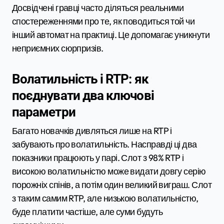
Досвідчені гравці часто діляться реальними
спостереженнями про те, як поводиться той чи
інший автомат на практиці. Це допомагає уникнути
неприємних сюрпризів.
Волатильність і RTP: як
поєднувати два ключові
параметри
Багато новачків дивляться лише на RTP і
забувають про волатильність. Насправді ці два
показники працюють у парі. Слот з 98% RTP і
високою волатильністю може видати довгу серію
порожніх спінів, а потім один великий виграш. Слот
з таким самим RTP, але низькою волатильністю,
буде платити частіше, але суми будуть