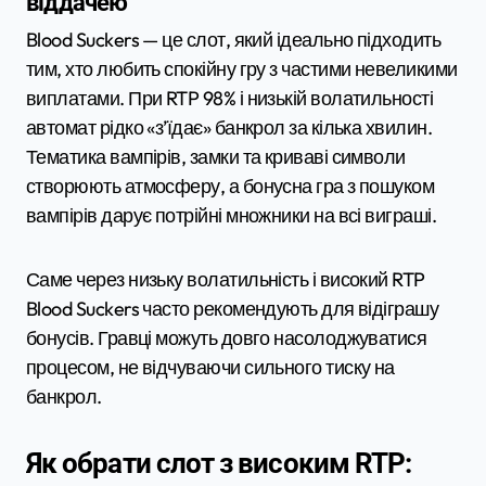
віддачею
Blood Suckers — це слот, який ідеально підходить
тим, хто любить спокійну гру з частими невеликими
виплатами. При RTP 98% і низькій волатильності
автомат рідко «з’їдає» банкрол за кілька хвилин.
Тематика вампірів, замки та криваві символи
створюють атмосферу, а бонусна гра з пошуком
вампірів дарує потрійні множники на всі виграші.
Саме через низьку волатильність і високий RTP
Blood Suckers часто рекомендують для відіграшу
бонусів. Гравці можуть довго насолоджуватися
процесом, не відчуваючи сильного тиску на
банкрол.
Як обрати слот з високим RTP: