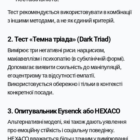
Тест рекомендується використовувати в комбінації
з іншими методами, а не як єдиний критерій.
2. Тест «Темна тріада» (Dark Triad)
Вимірює три негативні риси: нарцисизм,
макіавеллізм і психопатію (в субклінічній формі).
Допомагає виявити схильність до маніпуляцій,
егоцентризму та відсутності емпатії.
Використовується обережно і тільки в контексті
конкретної посади.
3. Опитувальник Eysenck або HEXACO
Альтернативні моделі, які також дають уявлення
про емоційну стійкість і соціальну поведінку.
HEXACO вважається більш точним у вимірюванні