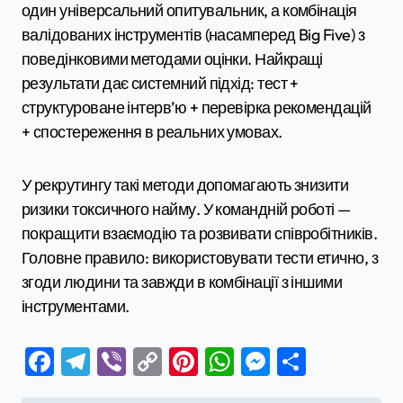
один універсальний опитувальник, а комбінація
валідованих інструментів (насамперед Big Five) з
поведінковими методами оцінки. Найкращі
результати дає системний підхід: тест +
структуроване інтерв’ю + перевірка рекомендацій
+ спостереження в реальних умовах.
У рекрутингу такі методи допомагають знизити
ризики токсичного найму. У командній роботі —
покращити взаємодію та розвивати співробітників.
Головне правило: використовувати тести етично, з
згоди людини та завжди в комбінації з іншими
інструментами.
Facebook
Telegram
Viber
Copy
Pinterest
WhatsApp
Messenge
Поділи
Link