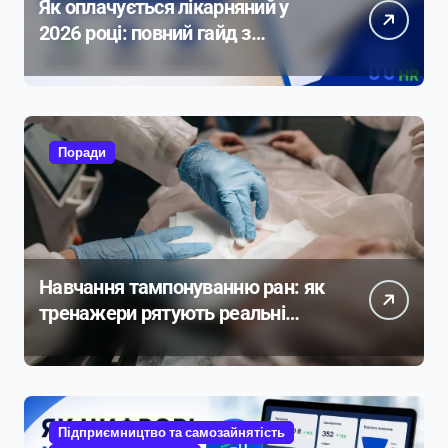
Як оплачується лікарняний у
2026 році: повний гайд з
прикладами розрахунку
Поради
Навчання тампонуванню ран: як
тренажери рятують реальні
життя
Підприємництво та самозайнятість