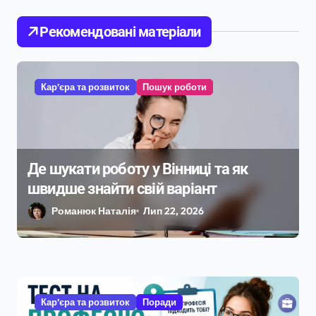
і
Рекомендовані матеріали
в
Кар’єра та розвиток
Пошук роботи
Де шукати роботу у Вінниці та як
швидше знайти свій варіант
Романюк Наталія
Лип 22, 2026
Кар’єра та розвиток
Поради