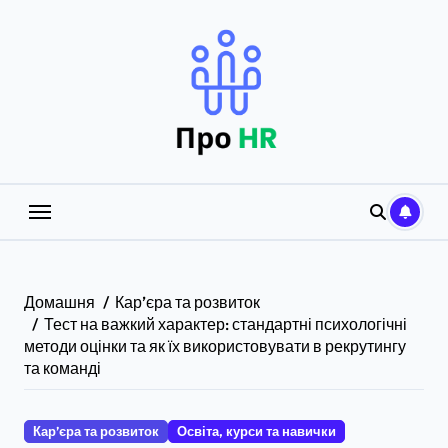
Перейти
до
вмісту
Домашня
Кар’єра та розвиток
Тест на важкий характер: стандартні психологічні
методи оцінки та як їх використовувати в рекрутингу
та команді
Кар’єра та розвиток
Освіта, курси та навички