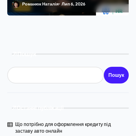
досвід у 2026 році
Романюк Наталія
Лип 6, 2026
Пошук
Пошук
Останні публікації
Що потрібно для оформлення кредиту під
заставу авто онлайн