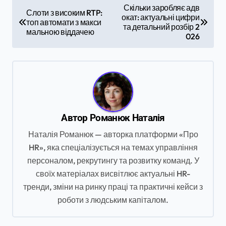
Н
Скільки заробляє адв
Слоти з високим RTP:
окат: актуальні цифри
а
топ автомати з макси
та детальний розбір 2
мальною віддачею
в
026
і
г
а
ц
Автор
Романюк Наталія
і
Наталія Романюк — авторка платформи «Про
я
HR», яка спеціалізується на темах управління
з
персоналом, рекрутингу та розвитку команд. У
а
своїх матеріалах висвітлює актуальні HR-
п
тренди, зміни на ринку праці та практичні кейси з
роботи з людським капіталом.
и
с