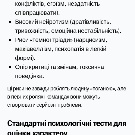
конфліктів, егоїзм, нездатність
співпрацювати).
Високий нейротизм (дратівливість,
тривожність, емоційна нестабільність).
Риси «темної тріади» (нарцисизм,
макіавеллізм, психопатія в легкій
формі).
Опір критиці та змінам, токсична
поведінка.
Ці риси не завжди роблять людину «поганою», але
в певних ролях і командах вони можуть
створювати серйозні проблеми.
Стандартні психологічні тести для
оцінки характеру