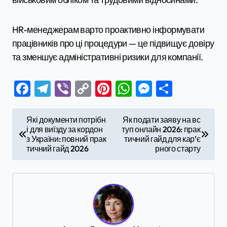
HR-менеджерам варто проактивно інформувати
працівників про ці процедури — це підвищує довіру
та зменшує адміністративні ризики для компанії.
Facebook
Telegram
Viber
Copy
Pinterest
WhatsApp
Messenge
Поділи
Link
Н
Які документи потрібн
Як подати заяву на вс
і для виїзду за кордон
туп онлайн 2026: прак
а
з України: повний прак
тичний гайд для кар’є
в
тичний гайд 2026
рного старту
і
г
а
ц