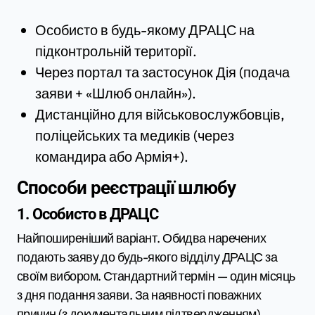
Особисто в будь-якому ДРАЦС на
підконтрольній території.
Через портал та застосунок Дія (подача
заяви + «Шлюб онлайн»).
Дистанційно для військовослужбовців,
поліцейських та медиків (через
командира або Армія+).
Способи реєстрації шлюбу
1. Особисто в ДРАЦС
Найпоширеніший варіант. Обидва наречених
подають заяву до будь-якого відділу ДРАЦС за
своїм вибором. Стандартний термін — один місяць
з дня подання заяви. За наявності поважних
причин (з документальним підтвердженням)