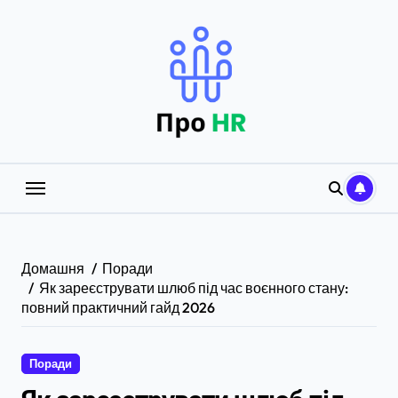
Перейти
до
вмісту
Домашня
Поради
Як зареєструвати шлюб під час воєнного стану:
повний практичний гайд 2026
Поради