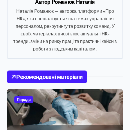
Автор
Романюк Наталія
і
Наталія Романюк — авторка платформи «Про
я
HR», яка спеціалізується на темах управління
з
персоналом, рекрутингу та розвитку команд. У
а
своїх матеріалах висвітлює актуальні HR-
п
тренди, зміни на ринку праці та практичні кейси з
роботи з людським капіталом.
и
с
і
Рекомендовані матеріали
в
Поради