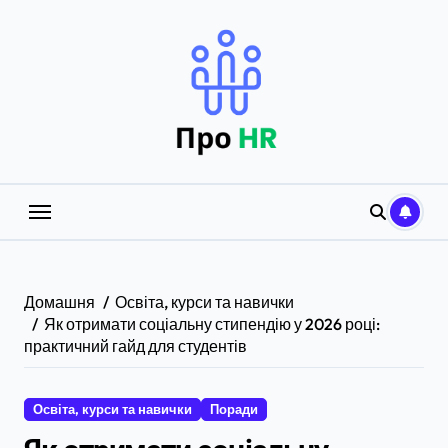
Перейти
до
вмісту
Домашня
Освіта, курси та навички
Як отримати соціальну стипендію у 2026 році:
практичний гайд для студентів
Освіта, курси та навички
Поради