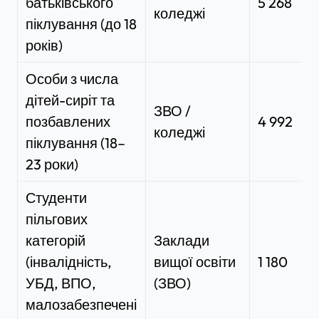
батьківського
5 268
коледжі
піклування (до 18
років)
Особи з числа
дітей-сиріт та
ЗВО /
позбавлених
4 992
коледжі
піклування (18–
23 роки)
Студенти
пільгових
категорій
Заклади
(інвалідність,
вищої освіти
1 180
УБД, ВПО,
(ЗВО)
малозабезпечені