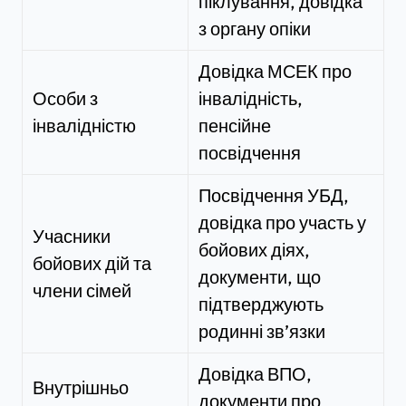
піклування, довідка
з органу опіки
Довідка МСЕК про
Особи з
інвалідність,
інвалідністю
пенсійне
посвідчення
Посвідчення УБД,
довідка про участь у
Учасники
бойових діях,
бойових дій та
документи, що
члени сімей
підтверджують
родинні зв’язки
Довідка ВПО,
Внутрішньо
документи про