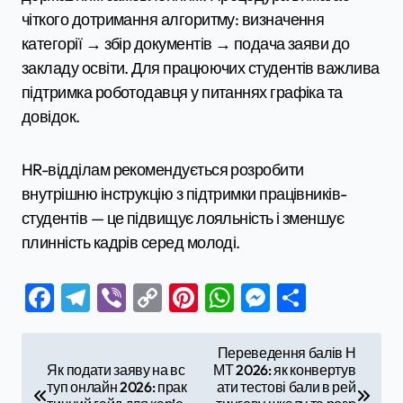
чіткого дотримання алгоритму: визначення
категорії → збір документів → подача заяви до
закладу освіти. Для працюючих студентів важлива
підтримка роботодавця у питаннях графіка та
довідок.
HR-відділам рекомендується розробити
внутрішню інструкцію з підтримки працівників-
студентів — це підвищує лояльність і зменшує
плинність кадрів серед молоді.
Facebook
Telegram
Viber
Copy
Pinterest
WhatsApp
Messenge
Поділи
Link
Н
Переведення балів Н
Як подати заяву на вс
МТ 2026: як конвертув
а
туп онлайн 2026: прак
ати тестові бали в рей