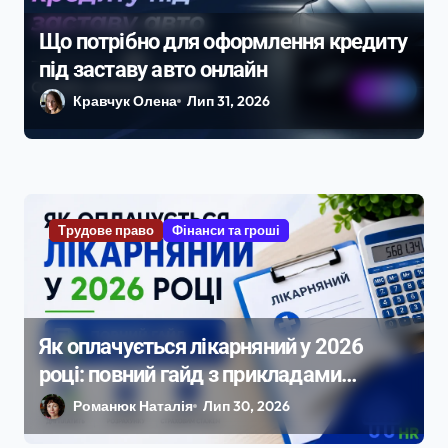
Що потрібно для оформлення кредиту
під заставу авто онлайн
Кравчук Олена
Лип 31, 2026
Трудове право
Фінанси та гроші
Як оплачується лікарняний у 2026
році: повний гайд з прикладами
розрахунку
Романюк Наталія
Лип 30, 2026