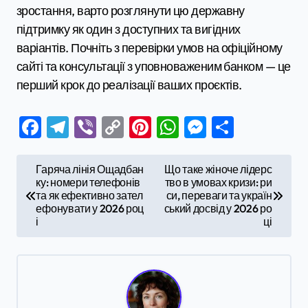
зростання, варто розглянути цю державну
підтримку як один з доступних та вигідних
варіантів. Почніть з перевірки умов на офіційному
сайті та консультації з уповноваженим банком — це
перший крок до реалізації ваших проєктів.
Facebook
Telegram
Viber
Copy
Pinterest
WhatsApp
Messenge
Поділи
Link
Н
Гаряча лінія Ощадбан
Що таке жіноче лідерс
ку: номери телефонів
тво в умовах кризи: ри
а
та як ефективно зател
си, переваги та україн
в
ефонувати у 2026 роц
ський досвід у 2026 ро
і
ці
і
г
а
ц