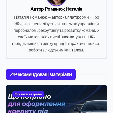
і
Автор
Романюк Наталія
я
Наталія Романюк — авторка платформи «Про
з
HR», яка спеціалізується на темах управління
а
персоналом, рекрутингу та розвитку команд. У
своїх матеріалах висвітлює актуальні HR-
п
тренди, зміни на ринку праці та практичні кейси з
и
роботи з людським капіталом.
с
і
в
Рекомендовані матеріали
Фінанси та гроші