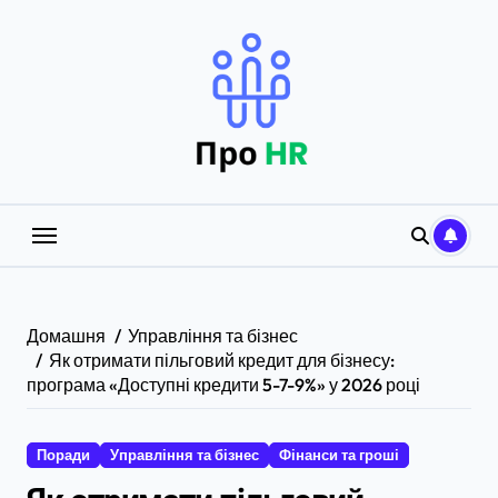
Перейти
до
вмісту
Домашня
Управління та бізнес
Як отримати пільговий кредит для бізнесу:
програма «Доступні кредити 5-7-9%» у 2026 році
Поради
Управління та бізнес
Фінанси та гроші