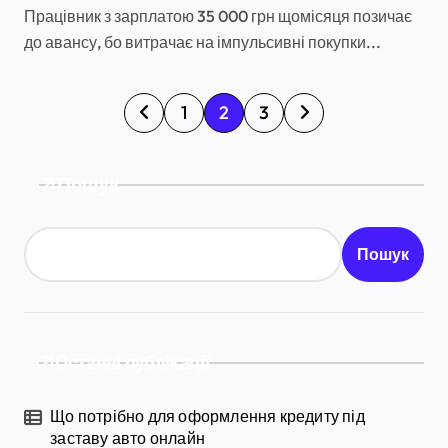
Працівник з зарплатою 35 000 грн щомісяця позичає
до авансу, бо витрачає на імпульсивні покупки...
П
1
2
3
а
г
Пошук
і
н
Пошук
а
ц
і
Останні публікації
я
з
Що потрібно для оформлення кредиту під
а
заставу авто онлайн