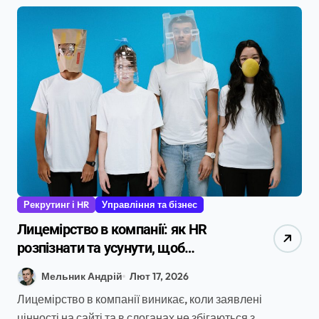
Рекрутинг і HR
Управління та бізнес
Лицемірство в компанії: як HR
розпізнати та усунути, щоб
зберегти команду
Мельник Андрій
Лют 17, 2026
Лицемірство в компанії виникає, коли заявлені
цінності на сайті та в слоганах не збігаються з...