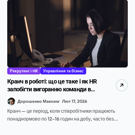
Рекрутинг і HR
Управління та бізнес
Кранч в роботі: що це таке і як HR
запобігти вигоранню команди в
2026 році
Дорошенко Максим
Лют 17, 2026
Кранч — це період, коли співробітники працюють
понаднормово по 12–16 годин на добу, часто без...