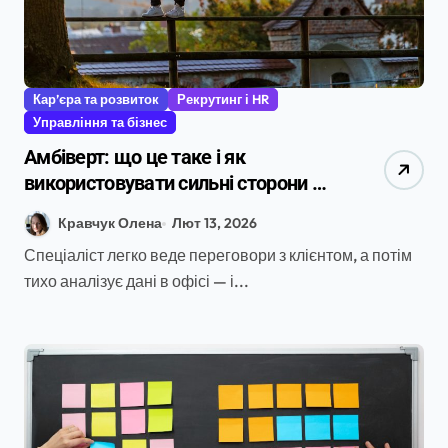
Кар’єра та розвиток
Рекрутинг і HR
Управління та бізнес
Амбіверт: що це таке і як
використовувати сильні сторони в
кар’єрі та команді
Кравчук Олена
Лют 13, 2026
Спеціаліст легко веде переговори з клієнтом, а потім
тихо аналізує дані в офісі — і...