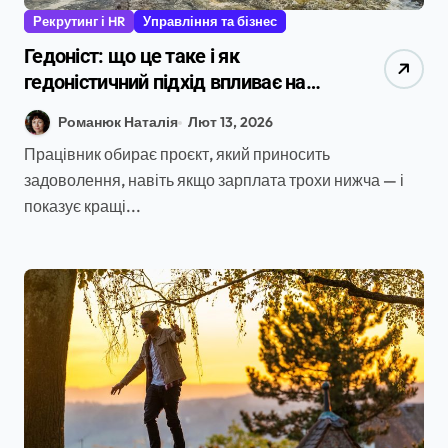
Рекрутинг і HR
Управління та бізнес
Гедоніст: що це таке і як
гедоністичний підхід впливає на
мотивацію та кар’єру
Романюк Наталія
Лют 13, 2026
Працівник обирає проєкт, який приносить
задоволення, навіть якщо зарплата трохи нижча — і
показує кращі...