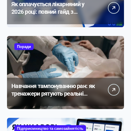
Як оплачується лікарняний у
2026 році: повний гайд з
прикладами розрахунку
Поради
Навчання тампонуванню ран: як
тренажери рятують реальні
життя
Підприємництво та самозайнятість