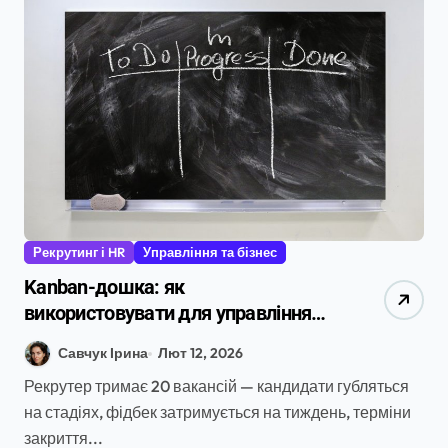
Рекрутинг і HR
Управління та бізнес
Kanban-дошка: як
використовувати для управління
задачами в HR та рекрутингу в
Савчук Ірина
Лют 12, 2026
Україні
Рекрутер тримає 20 вакансій — кандидати губляться
на стадіях, фідбек затримується на тиждень, терміни
закриття...