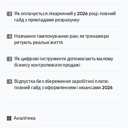
п
Як оплачується лікарняний у 2026 році: повний
и
гайд з прикладами розрахунку
с
і
Навчання тампонуванню ран: як тренажери
рятують реальні життя
в
Як цифрові інструменти допомагають малому
бізнесу контролювати продажі
Відпустка без збереження заробітної плати:
повний гайд з оформленням і нюансами 2026
Аналітика