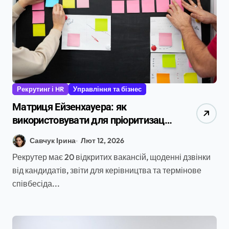
Рекрутинг і HR
Управління та бізнес
Матриця Ейзенхауера: як
використовувати для пріоритизації
задач в HR та рекрутингу
Савчук Ірина
Лют 12, 2026
Рекрутер має 20 відкритих вакансій, щоденні дзвінки
від кандидатів, звіти для керівництва та термінове
співбесіда...