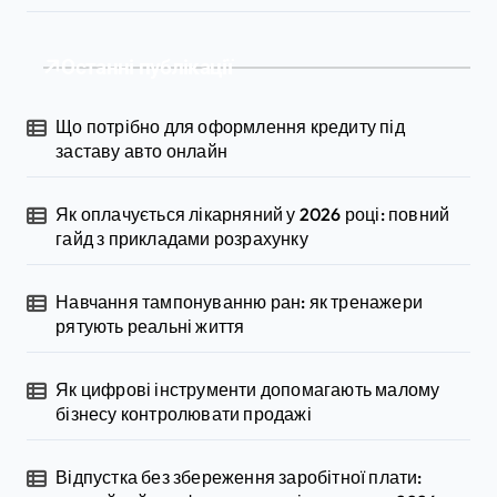
ц
і
Останні публікації
я
з
Що потрібно для оформлення кредиту під
а
заставу авто онлайн
п
Як оплачується лікарняний у 2026 році: повний
и
гайд з прикладами розрахунку
с
і
Навчання тампонуванню ран: як тренажери
рятують реальні життя
в
Як цифрові інструменти допомагають малому
бізнесу контролювати продажі
Відпустка без збереження заробітної плати: