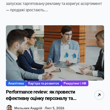
запускає таргетовану рекламу та коригує асортимент
— продажі зростають...
Аналітика
Кар’єра та розвиток
Рекрутинг і HR
Performance review: як провести
ефективну оцінку персоналу та
мотивувати команду
Мельник Андрій
Лют 5, 2026