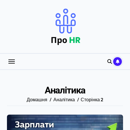
Перейти
до
вмісту
Аналітика
Домашня
Аналітика
Сторінка 2