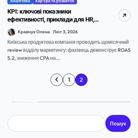
Аналітика
Кар’єра та розвиток
KPI: ключові показники
ефективності, приклади для HR,
маркетингу та продажів в Україні
Кравчук Олена
Лют 3, 2026
2026
Київська продуктова компанія проводить щомісячний
review відділу маркетингу: фахівець демонструє ROAS
5.2, зниження CPA на...
П
1
2
а
г
Пошук
і
н
Пошук
а