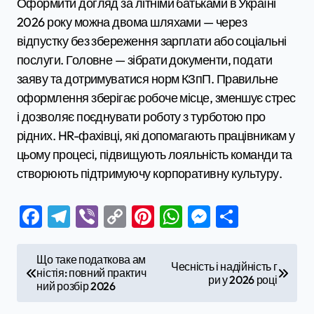
Оформити догляд за літніми батьками в Україні
2026 року можна двома шляхами — через
відпустку без збереження зарплати або соціальні
послуги. Головне — зібрати документи, подати
заяву та дотримуватися норм КЗпП. Правильне
оформлення зберігає робоче місце, зменшує стрес
і дозволяє поєднувати роботу з турботою про
рідних. HR-фахівці, які допомагають працівникам у
цьому процесі, підвищують лояльність команди та
створюють підтримуючу корпоративну культуру.
Facebook
Telegram
Viber
Copy
Pinterest
WhatsApp
Messenge
Поділи
Link
Н
Що таке податкова ам
Чесність і надійність г
ністія: повний практич
а
ри у 2026 році
ний розбір 2026
в