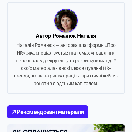
і
г
а
ц
Автор
Романюк Наталія
і
Наталія Романюк — авторка платформи «Про
я
HR», яка спеціалізується на темах управління
персоналом, рекрутингу та розвитку команд. У
з
своїх матеріалах висвітлює актуальні HR-
а
тренди, зміни на ринку праці та практичні кейси з
п
роботи з людським капіталом.
и
с
і
Рекомендовані матеріали
в