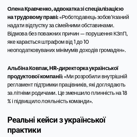
Олена Кравченко, адвокатка зі спеціалізацією
на трудовому праві:
«Роботодавець зобов’язаний
надати відпустку за сімейними обставинами.
Відмова без поважних причин — порушення КЗпП,
яке карається штрафом від 1 до 10
неоподатковуваних мінімумів доходів громадян».
Альбіна Ковпак, HR-директорка української
продуктової компанії:
«Ми розробили внутрішній
регламент підтримки працівників, які доглядають
за літніми родичами. Це зменшило плинність на 18
% і підвищило лояльність команди».
Реальні кейси з української
практики