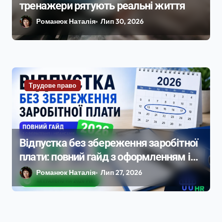
тренажери рятують реальні життя
Романюк Наталія
Лип 30, 2026
Трудове право
Відпустка без збереження заробітної
плати: повний гайд з оформленням і
нюансами 2026
Романюк Наталія
Лип 27, 2026