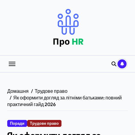
Перейти
до
вмісту
Домашня
Трудове право
Як оформити догляд за літніми батьками: повний
практичний гайд 2026
Поради
Трудове право