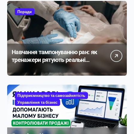
Поради
Навчання тампонуванню ран: як
тренажери рятують реальні
життя
Підприємництво та самозайнятість
Управління та бізнес