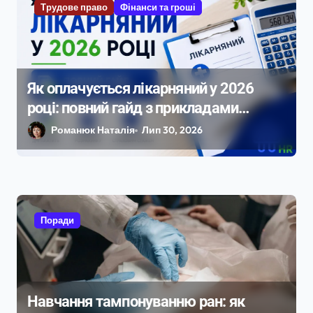
Трудове право
Фінанси та гроші
Як оплачується лікарняний у 2026
році: повний гайд з прикладами
розрахунку
Романюк Наталія
Лип 30, 2026
Поради
Навчання тампонуванню ран: як