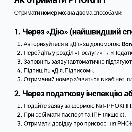
Отримати номер можна двома способами:
1. Через «Дію» (найшвидший сп
Авторизуйтеся в «Дії» за допомогою Ban
Перейдіть у розділ «Послуги» → «Подат
Заповніть заяву (автоматично підтягують
Підпишіть «Дія.Підписом».
Отриманий номер з’явиться в кабінеті пл
2. Через податкову інспекцію 
Подайте заяву за формою №1-РНОКПП
При собі мати паспорт та ІПН (якщо є).
Отримати довідку про присвоєння РНО