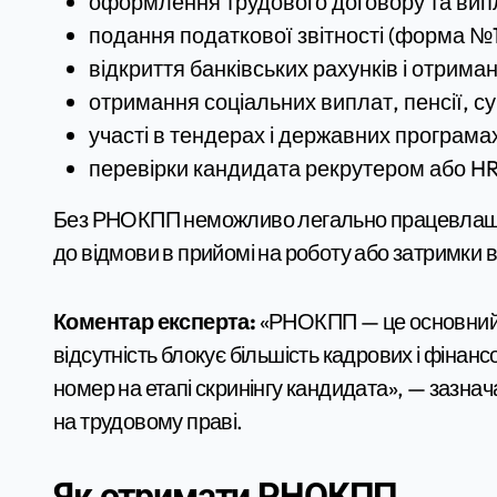
оформлення трудового договору та вип
подання податкової звітності (форма №
відкриття банківських рахунків і отриман
отримання соціальних виплат, пенсії, су
участі в тендерах і державних програма
перевірки кандидата рекрутером або 
Без РНОКПП неможливо легально працевлашту
до відмови в прийомі на роботу або затримки 
Коментар експерта:
«РНОКПП — це основний і
відсутність блокує більшість кадрових і фіна
номер на етапі скринінгу кандидата», — зазнач
на трудовому праві.
Як отримати РНОКПП