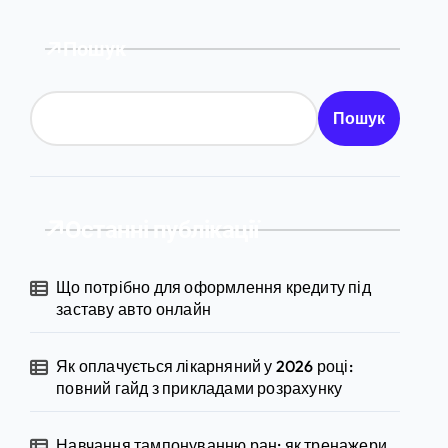
Пошук
Пошук
Останні публікації
Що потрібно для оформлення кредиту під
заставу авто онлайн
Як оплачується лікарняний у 2026 році:
повний гайд з прикладами розрахунку
Навчання тампонуванню ран: як тренажери