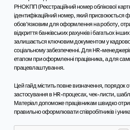
РНОКПП (Реєстраційний номер облікової картки платника податків) — це унікальний 10-значний
ідентифікаційний номер, який присвоюється фі
обов’язковим для оформлення на роботу, отри
відкриття банківських рахунків і багатьох ін
залишається ключовим документом у кадровом
соціальному забезпеченні. Для HR-менеджері
етапом при оформленні працівника, а для сами
працевлаштування.
Цей гайд містить повне визначення, порядок 
застосування в HR-процесах, чек-листи, шабло
Матеріал допоможе працівникам швидко отри
правильно оформлювати співробітників і уника