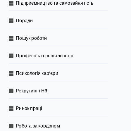
Підприємництво та самозайнятість
Поради
Пошук роботи
Професії та спеціальності
Психологія кар’єри
Рекрутинг і HR
Ринок праці
Робота за кордоном