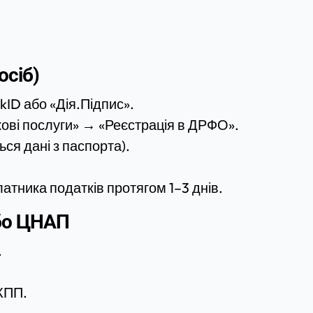
осіб)
kID або «Дія.Підпис».
кові послуги» → «Реєстрація в ДРФО».
ся дані з паспорта).
атника податків протягом 1–3 днів.
або ЦНАП
.
КПП.