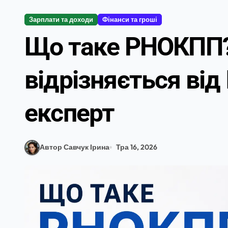
Зарплати та доходи
Фінанси та гроші
Що таке РНОКПП?
відрізняється від
експерт
Автор Савчук Ірина
Тра 16, 2026