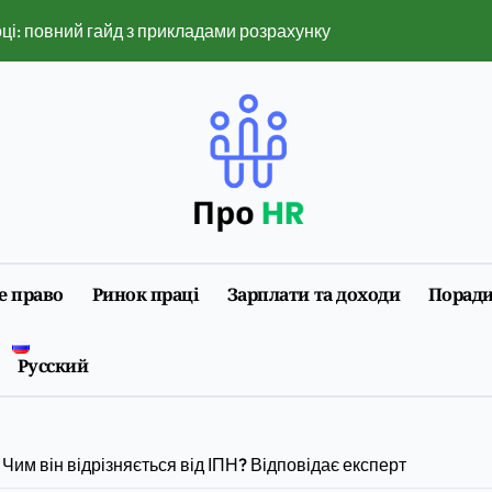
оці: повний гайд з прикладами розрахунку
нажери рятують реальні життя
ь малому бізнесу контролювати продажі
ї плати: повний гайд з оформленням і нюансами 2026
аги індивідуального формату роботи
идше знайти свій варіант
е право
Ринок праці
Зарплати та доходи
Порад
2026 році: повний розбір обмежень і ризиків
ізації 2026: повна інструкція з прикладами
Русский
 на що впливає та як змінюється
 під заставу авто онлайн
им він відрізняється від ІПН? Відповідає експерт