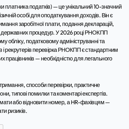
зичній особі для оподаткування доходів. Він є
мання заробітної плати, подання декларацій,
ших державних процедур. У 2026 році РНОКПП
у обліку, податковому адмініструванні та
в і рекрутерів перевірка РНОКПП є стандартним
х працівників — необхідністю для легального
отримання, способи перевірки, практичне
ни, типові помилки та коментарі експертів.
мати або відновити номер, а HR-фахівцям —
ти ризиків.