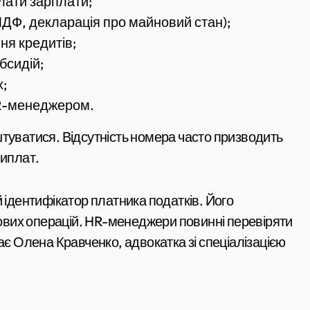
лати зарплати;
1ДФ, декларація про майновий стан);
ня кредитів;
бсидій;
х;
HR-менеджером.
ватися. Відсутність номера часто призводить
виплат.
дентифікатор платника податків. Його
нсових операцій. HR-менеджери повинні перевіряти
ає Олена Кравченко, адвокатка зі спеціалізацією