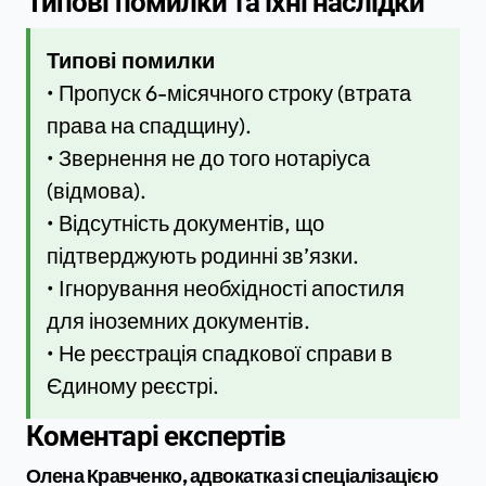
Типові помилки та їхні наслідки
Типові помилки
• Пропуск 6-місячного строку (втрата
права на спадщину).
• Звернення не до того нотаріуса
(відмова).
• Відсутність документів, що
підтверджують родинні зв’язки.
• Ігнорування необхідності апостиля
для іноземних документів.
• Не реєстрація спадкової справи в
Єдиному реєстрі.
Коментарі експертів
Олена Кравченко, адвокатка зі спеціалізацією