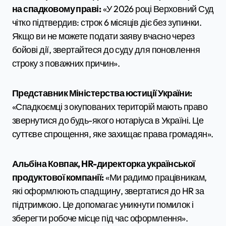
на спадковому праві:
«У 2026 році Верховний Суд
чітко підтвердив: строк 6 місяців діє без зупинки.
Якщо ви не можете подати заяву вчасно через
бойові дії, звертайтеся до суду для поновлення
строку з поважних причин».
Представник Міністерства юстиції України:
«Спадкоємці з окупованих територій мають право
звернутися до будь-якого нотаріуса в Україні. Це
суттєве спрощення, яке захищає права громадян».
Альбіна Ковпак, HR-директорка української
продуктової компанії:
«Ми радимо працівникам,
які оформлюють спадщину, звертатися до HR за
підтримкою. Це допомагає уникнути помилок і
зберегти робоче місце під час оформлення».