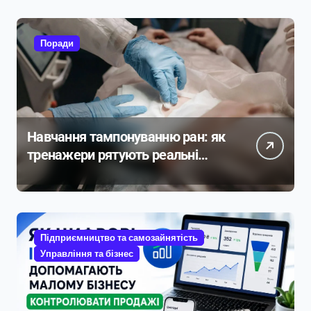
Поради
Навчання тампонуванню ран: як
тренажери рятують реальні
життя
Підприємництво та самозайнятість
Управління та бізнес