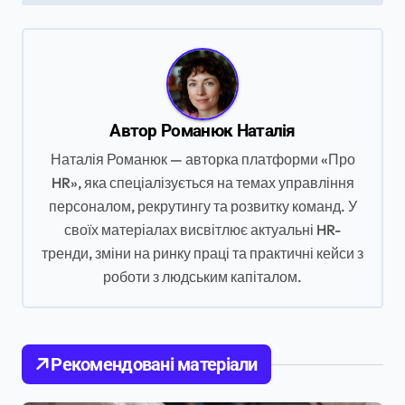
і
г
а
ц
Автор
Романюк Наталія
і
Наталія Романюк — авторка платформи «Про
я
HR», яка спеціалізується на темах управління
з
персоналом, рекрутингу та розвитку команд. У
а
своїх матеріалах висвітлює актуальні HR-
п
тренди, зміни на ринку праці та практичні кейси з
роботи з людським капіталом.
и
с
і
Рекомендовані матеріали
в