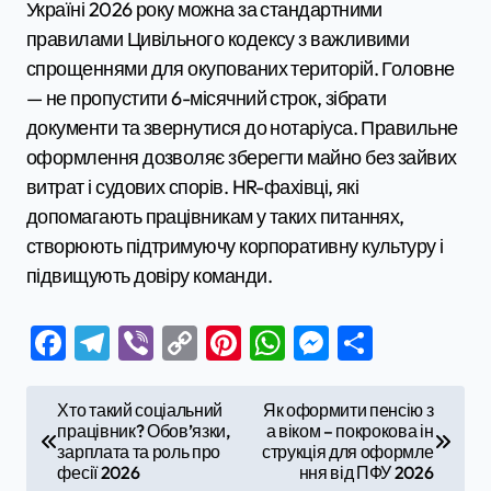
Україні 2026 року можна за стандартними
правилами Цивільного кодексу з важливими
спрощеннями для окупованих територій. Головне
— не пропустити 6-місячний строк, зібрати
документи та звернутися до нотаріуса. Правильне
оформлення дозволяє зберегти майно без зайвих
витрат і судових спорів. HR-фахівці, які
допомагають працівникам у таких питаннях,
створюють підтримуючу корпоративну культуру і
підвищують довіру команди.
Facebook
Telegram
Viber
Copy
Pinterest
WhatsApp
Messenge
Поділи
Link
Н
Хто такий соціальний
Як оформити пенсію з
працівник? Обов’язки,
а віком – покрокова ін
а
зарплата та роль про
струкція для оформле
в
фесії 2026
ння від ПФУ 2026