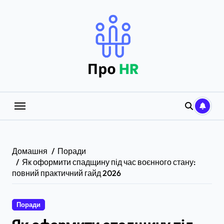
Перейти
до
вмісту
Домашня
Поради
Як оформити спадщину під час воєнного стану:
повний практичний гайд 2026
Поради