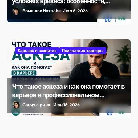
условиях кризиса: особенности,
преимущества и украинский опыт в
Романюк Наталія
Июл 6, 2026
2026 году
Карьера и развитие
Психология карьеры
Что такое аскеза и как она помогает в
карьере и профессиональном
развитии
Савчук Ірина
Июн 18, 2026