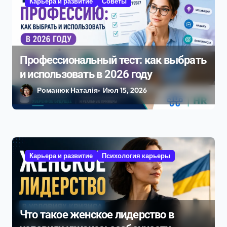
Карьера и развитие
Советы
и
с
я
м
Профессиональный тест: как выбрать
и использовать в 2026 году
Романюк Наталія
Июл 15, 2026
Карьера и развитие
Психология карьеры
Что такое женское лидерство в