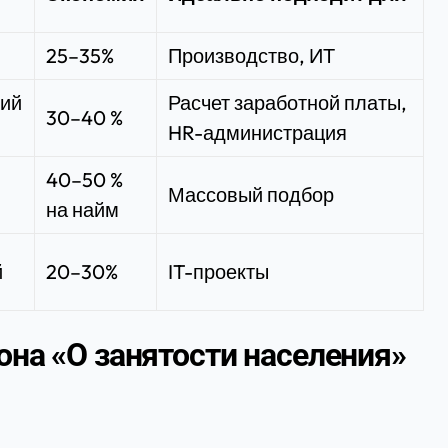
25–35%
Производство, ИТ
кий
Расчет заработной платы,
30–40 %
HR-администрация
40–50 %
Массовый подбор
на найм
й
20–30%
IT-проекты
кона «О занятости населения»