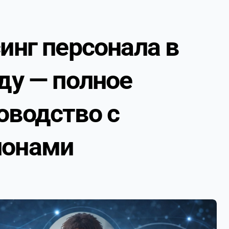
инг персонала в
ду — полное
оводство с
лонами