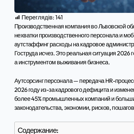
Переглядів:
141
Производственная компания во Львовской области потеряла 12 % объема производства из-за
нехватки производственного персонала и моб
аутстаффинг расходы на кадровое администри
Гоструда исчез. Это реальная ситуация 2026 г
а инструментом выживания бизнеса.
Аутсорсинг персонала — передача HR-процес
2026 году из-за кадрового дефицита и измен
более 45% промышленных компаний и большин
законодательства, экономии, рисков, пошагов
Содержание: