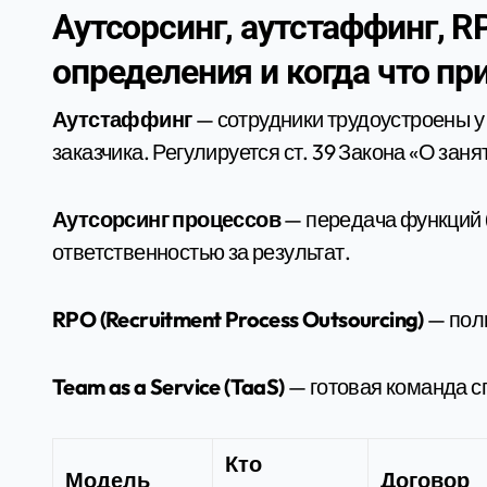
Аутсорсинг, аутстаффинг, RP
определения и когда что п
Аутстаффинг
— сотрудники трудоустроены у
заказчика. Регулируется ст. 39 Закона «О зан
Аутсорсинг процессов
— передача функций (p
ответственностью за результат.
RPO (Recruitment Process Outsourcing)
— пол
Team as a Service (TaaS)
— готовая команда с
Кто
Модель
Договор