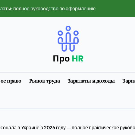
платы: полное руководство по оформлению и нюансам 2026
 популярными в 2026 году
ть в 2026 году — полный разбор ограничений и рисков
нет изменил поиск услуг
нлайн-сервисы изменили привычный ритм города
мобилизации 2026 года: полная инструкция с примерами
ое право
Рынок труда
Зарплаты и доходы
Зарп
размеры, факторы, влияющие на него, и динамика изменен
ии первого трудоустройства
у воспринимается в лайв-ставках и слотах
6 году: полное руководство с примерами расчета
рсонала в Украине в 2026 году — полное практическое руков