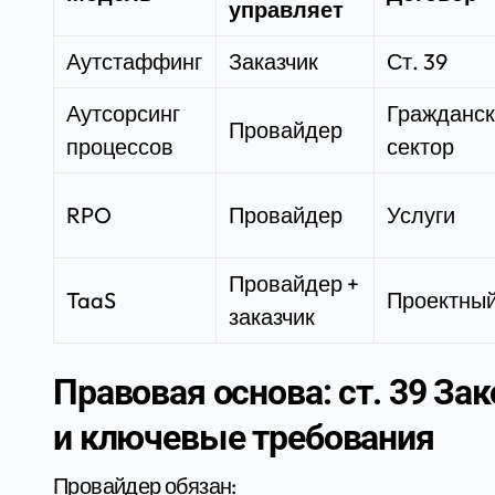
управляет
Аутстаффинг
Заказчик
Ст. 39
Аутсорсинг
Гражданс
Провайдер
процессов
сектор
RPO
Провайдер
Услуги
Провайдер +
TaaS
Проектны
заказчик
Правовая основа: ст. 39 За
и ключевые требования
Провайдер обязан: