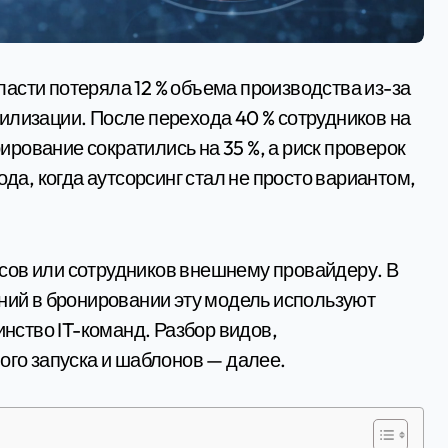
илизации. После перехода 40 % сотрудников на
рование сократились на 35 %, а риск проверок
ода, когда аутсорсинг стал не просто вариантом,
сов или сотрудников внешнему провайдеру. В
ений в бронировании эту модель используют
ство IT-команд. Разбор видов,
ого запуска и шаблонов — далее.