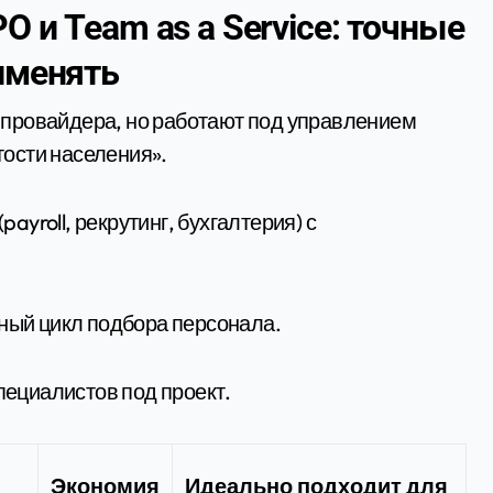
O и Team as a Service: точные
рименять
 провайдера, но работают под управлением
ятости населения».
ayroll, рекрутинг, бухгалтерия) с
ный цикл подбора персонала.
пециалистов под проект.
Экономия
Идеально подходит для