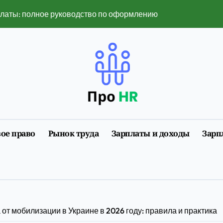
платы: полное руководство по оформлению и нюансам 2026
 популярными в 2026 году
ть в 2026 году — полный разбор ограничений и рисков
нет изменил поиск услуг
нлайн-сервисы изменили привычный ритм города
мобилизации 2026 года: полная инструкция с примерами
ое право
Рынок труда
Зарплаты и доходы
Зарп
размеры, факторы, влияющие на него, и динамика изменен
ии первого трудоустройства
у воспринимается в лайв-ставках и слотах
6 году: полное руководство с примерами расчета
от мобилизации в Украине в 2026 году: правила и практика