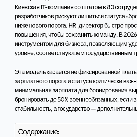
Киевская IT-компания со штатом в 80 сотрудников готовится к проверке: несколько ключевых
разработчиков рискуют лишиться статуса «бр
ниже нового порога. HR-директор быстро про
повышения, чтобы сохранить команду. В 2026
инструментом для бизнеса, позволяющим уде
уровне, соответствующем государственным 
Эта модель касается не фиксированной платы 
зарплатного порога и статуса критически важн
минимальная зарплата для бронирования выро
бронировать до 50% военнообязанных, если 
стабильность, а государство — дополнительн
Содержание: