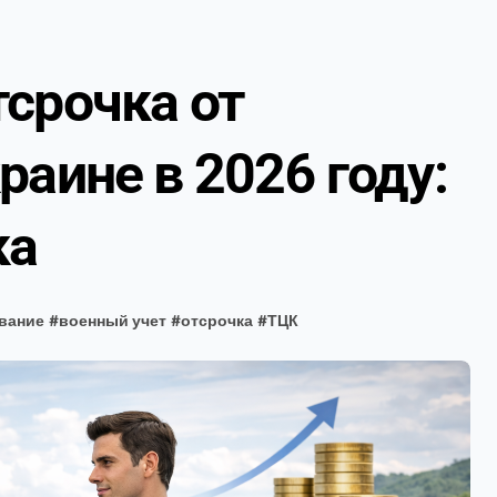
срочка от
раине в 2026 году:
ка
вание
#
военный учет
#
отсрочка
#
ТЦК