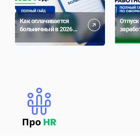
Как оплачивается
Отпуск
больничный в 2026
зарабо
году: полное
полное
руководство с
по офо
примерами расчета
нюанса