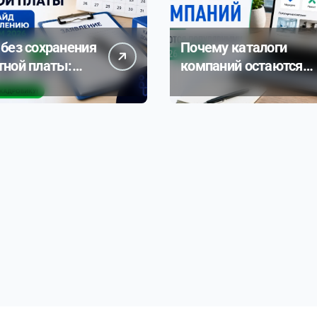
 без сохранения
Почему каталоги
тной платы:
компаний остаются
 руководство
популярными в 2026
рмлению и
году
м 2026