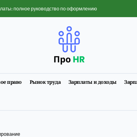
платы: полное руководство по оформлению и нюансам 2026
 популярными в 2026 году
ть в 2026 году — полный разбор ограничений и рисков
нет изменил поиск услуг
нлайн-сервисы изменили привычный ритм города
мобилизации 2026 года: полная инструкция с примерами
ое право
Рынок труда
Зарплаты и доходы
Зарп
размеры, факторы, влияющие на него, и динамика изменен
ии первого трудоустройства
у воспринимается в лайв-ставках и слотах
6 году: полное руководство с примерами расчета
ирование