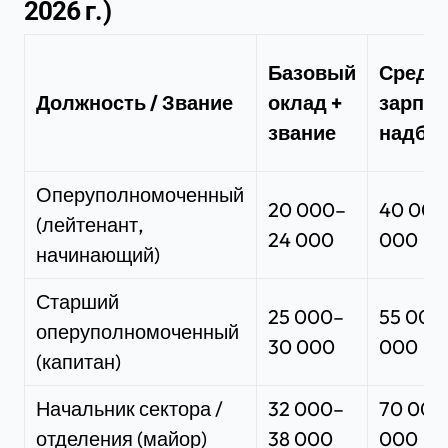
2026 г.)
Базовый
Средн
Должность / Звание
оклад +
зарпла
звание
надба
Оперуполномоченный
20 000–
40 000
(лейтенант,
24 000
000
начинающий)
Старший
25 000–
55 000
оперуполномоченный
30 000
000
(капитан)
Начальник сектора /
32 000–
70 000
отделения (майор)
38 000
000