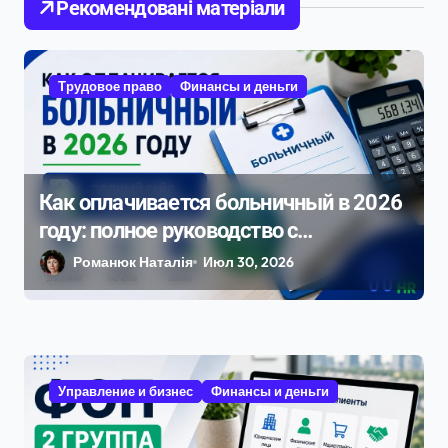
Рекомендовані матеріали
з
а
п
Трудовое право
Финансы и деньги
и
с
я
Как оплачивается больничный в 2026
м
году: полное руководство с
примерами расчета
Романюк Наталія
Июл 30, 2026
Управление и бизнес
Финансы и деньги