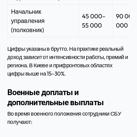
Начальник
45 000–
90 000
управления
55 000
000
(полковник)
Цифры указаны в брутто. На практике реальный
доход зависит от интенсивности работы, премий и
региона. В Киеве и прифронтовых областях
цифры выше на 15–30%.
Военные доплаты и
дополнительные выплаты
Во время военного положения сотрудники СБУ
получают: