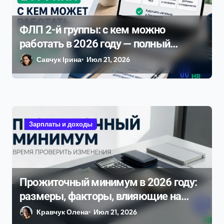
ФЛП 2-й группы: с кем можно
работать в 2026 году — полный
разбор ограничений и рисков
Савчук Ірина
Июл 21, 2026
Зарплаты и доходы
Прожиточный минимум в 2026 году:
размеры, факторы, влияющие на
него, и динамика изменения
Кравчук Олена
Июл 21, 2026