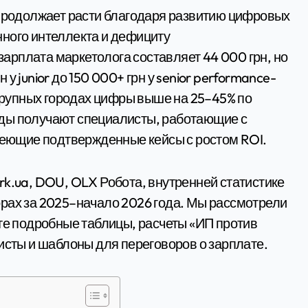
ного интеллекта и дефициту
рплата маркетолога составляет 44 000 грн, но
у junior до 150 000+ грн у senior performance-
 крупных городах цифры выше на 25–45% по
ды получают специалисты, работающие с
имеющие подтвержденные кейсы с ростом ROI.
rk.ua, DOU, OLX Робота, внутренней статистике
рах за 2025–начало 2026 года. Мы рассмотрели
ете подробные таблицы, расчеты «ИП против
исты и шаблоны для переговоров о зарплате.