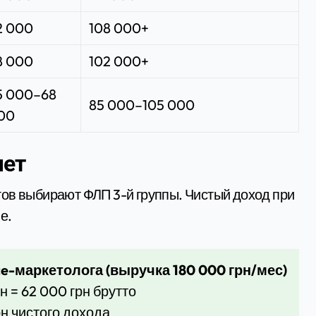
2 000
108 000+
8 000
102 000+
5 000–68
85 000–105 000
00
чет
ов выбирают ФЛП 3-й группы. Чистый доход при
е.
e-маркетолога (выручка 180 000 грн/мес)
н = 62 000 грн брутто
рн чистого дохода