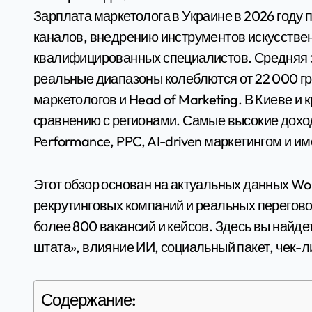
Зарплата маркетолога в Украине в 2026 году продолжает расти благодаря развитию цифровых
каналов, внедрению инструментов искусствен
квалифицированных специалистов. Средняя за
реальные диапазоны колеблются от 22 000 грн 
маркетологов и Head of Marketing. В Киеве и
сравнению с регионами. Самые высокие дохо
Performance, PPC, AI-driven маркетингом и 
Этот обзор основан на актуальных данных Wo
рекрутинговых компаний и реальных перегово
более 800 вакансий и кейсов. Здесь вы найд
штата», влияние ИИ, социальный пакет, чек-л
Содержание: