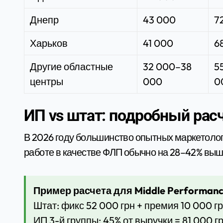
Днепр
43 000
7
Харьков
41 000
6
Другие областные
32 000–38
5
центры
000
0
ИП vs штат: подробный рас
В 2026 году большинство опытных маркетолог
работе в качестве ФЛП обычно на 28–42% выш
Пример расчета для Middle Performanc
Штат: фикс 52 000 грн + премия 10 000 гр
ИП 3-й группы: 45% от выручки = 81 000 г