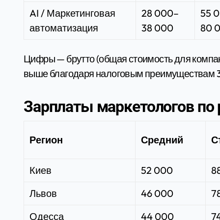
AI / Маркетинговая
28 000–
55 
автоматизация
38 000
80 
Цифры — брутто (общая стоимость для компан
выше благодаря налоговым преимуществам 3
Зарплаты маркетологов по р
Регион
Средний
С
Киев
52 000
8
Львов
46 000
7
Одесса
44 000
7