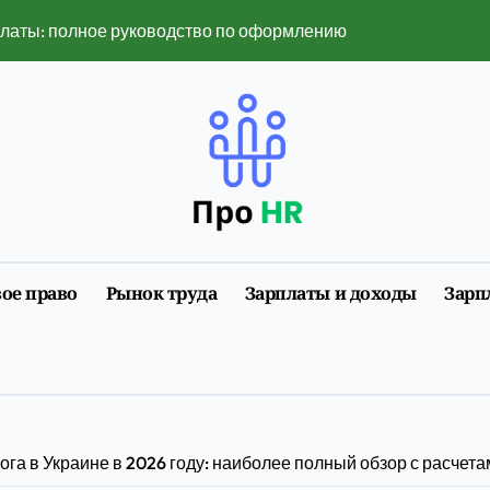
платы: полное руководство по оформлению и нюансам 2026
 популярными в 2026 году
ть в 2026 году — полный разбор ограничений и рисков
нет изменил поиск услуг
нлайн-сервисы изменили привычный ритм города
мобилизации 2026 года: полная инструкция с примерами
ое право
Рынок труда
Зарплаты и доходы
Зарп
размеры, факторы, влияющие на него, и динамика изменен
ии первого трудоустройства
у воспринимается в лайв-ставках и слотах
6 году: полное руководство с примерами расчета
га в Украине в 2026 году: наиболее полный обзор с расчет