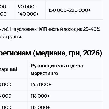
000–
90 000–
150 000–220 000+
000
140 000+
ии). На условиях ФЛП чистый доход на 25–40%
-й группы.
егионам (медиана, грн, 2026)
Руководитель отдела
тарший
маркетинга
8 000
145 000+
8 000
118 000+
4 000
112 000+