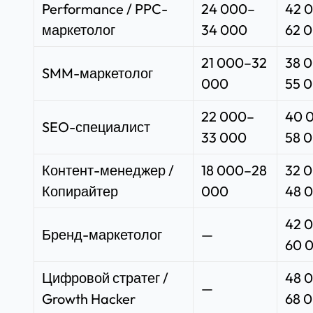
Performance / PPC-
24 000–
42 
маркетолог
34 000
62 
21 000–32
38 
SMM-маркетолог
000
55 
22 000–
40 
SEO-специалист
33 000
58 
Контент-менеджер /
18 000–28
32 
Копирайтер
000
48 
42 
Бренд-маркетолог
—
60 
Цифровой стратег /
48 
—
Growth Hacker
68 