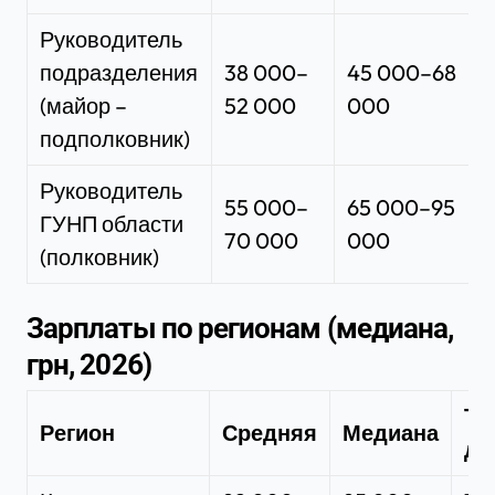
Руководитель
подразделения
38 000–
45 000–68
(майор –
52 000
000
подполковник)
Руководитель
55 000–
65 000–95
ГУНП области
70 000
000
(полковник)
Зарплаты по регионам (медиана,
грн, 2026)
То
Регион
Средняя
Медиана
до