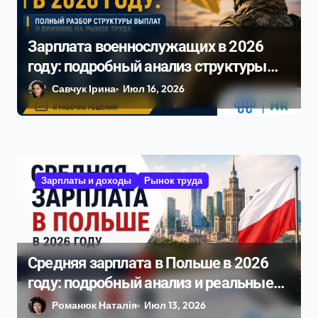
Зарплата военнослужащих в 2026
году: подробный анализ структуры
выплат и влияние на рынок труда
Савчук Ірина
Июл 16, 2026
Зарплаты и доходы
Рынок труда
Средняя зарплата в Польше в 2026
году: подробный анализ и реальные
цифры
Романюк Наталія
Июл 13, 2026