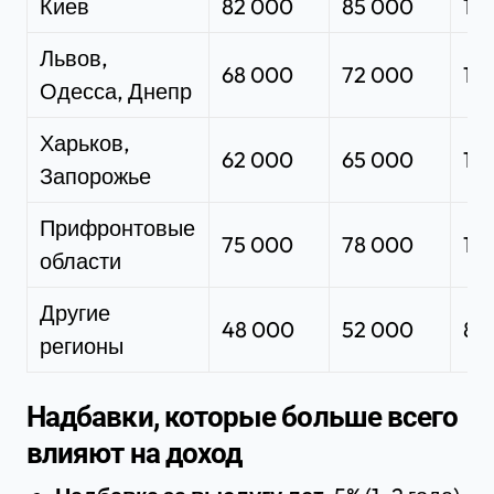
Киев
82 000
85 000
14
Львов,
68 000
72 000
12
Одесса, Днепр
Харьков,
62 000
65 000
11
Запорожье
Прифронтовые
75 000
78 000
13
области
Другие
48 000
52 000
85
регионы
Надбавки, которые больше всего
влияют на доход