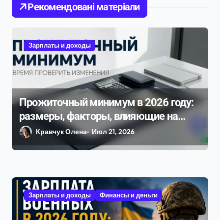
о
Рекомендовані матеріали
з
а
Зарплаты и доходы
п
и
с
Прожиточный минимум в 2026 году:
я
размеры, факторы, влияющие на
м
него, и динамика изменения
Кравчук Олена
Июл 21, 2026
Зарплаты и доходы
Финансы и деньги