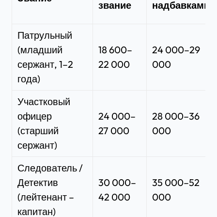
звание
надбавками
Патрульный
(младший
18 600–
24 000–29
сержант, 1–2
22 000
000
года)
Участковый
офицер
24 000–
28 000–36
(старший
27 000
000
сержант)
Следователь /
Детектив
30 000–
35 000–52
(лейтенант –
42 000
000
капитан)