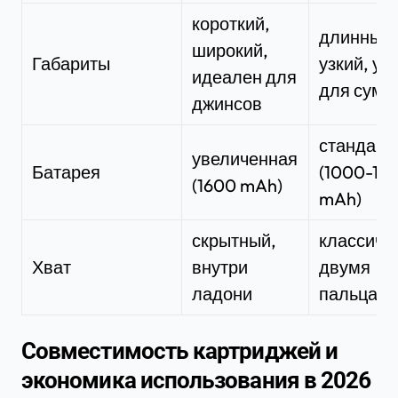
короткий,
длинный,
широкий,
Габариты
узкий, уд
идеален для
для сумо
джинсов
стандарт
увеличенная
Батарея
(1000-15
(1600 mAh)
mAh)
скрытный,
классиче
Хват
внутри
двумя
ладони
пальцам
Совместимость картриджей и
экономика использования в 2026