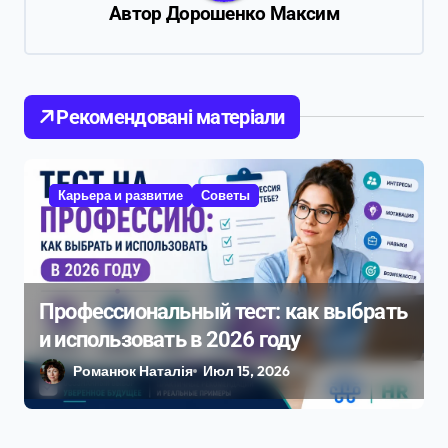
и
Автор
Дорошенко Максим
я
п
о
Рекомендовані матеріали
з
а
п
Карьера и развитие
Советы
и
с
я
Профессиональный тест: как выбрать
м
и использовать в 2026 году
Романюк Наталія
Июл 15, 2026