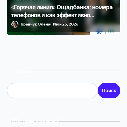
«Горячая линия» Ощадбанка: номера
телефонов и как эффективно
позвонить в 2026 году
Кравчук Олена
Июн 23, 2026
Поиск
Поиск
Останні публікації