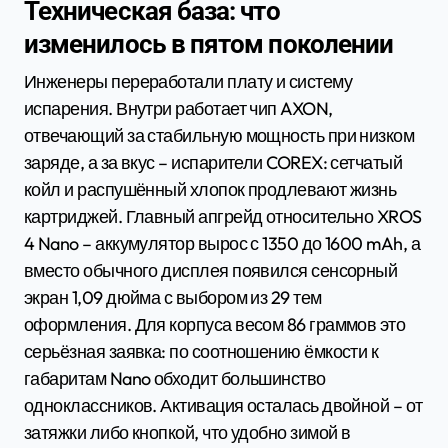
Техническая база: что
изменилось в пятом поколении
Инженеры переработали плату и систему
испарения. Внутри работает чип AXON,
отвечающий за стабильную мощность при низком
заряде, а за вкус – испарители COREX: сетчатый
койл и распушённый хлопок продлевают жизнь
картриджей. Главный апгрейд относительно XROS
4 Nano – аккумулятор вырос с 1350 до 1600 mAh, а
вместо обычного дисплея появился сенсорный
экран 1,09 дюйма с выбором из 29 тем
оформления. Для корпуса весом 86 граммов это
серьёзная заявка: по соотношению ёмкости к
габаритам Nano обходит большинство
одноклассников. Активация осталась двойной – от
затяжки либо кнопкой, что удобно зимой в