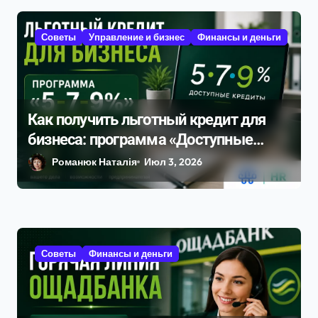
Советы
Управление и бизнес
Финансы и деньги
Как получить льготный кредит для
бизнеса: программа «Доступные
кредиты 5–7–9 %» в 2026 году
Романюк Наталія
Июл 3, 2026
Советы
Финансы и деньги