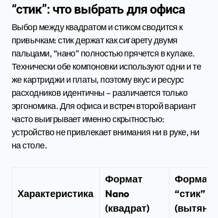
“стик”: что выбрать для офиса
Выбор между квадратом и стиком сводится к
привычкам: стик держат как сигарету двумя
пальцами, “нано” полностью прячется в кулаке.
Технически обе компоновки используют одни и те
же картриджи и платы, поэтому вкус и ресурс
расходников идентичны – различается только
эргономика. Для офиса и встреч второй вариант
часто выигрывает именно скрытностью:
устройство не привлекает внимания ни в руке, ни
на столе.
Формат
Формат
Характеристика
Nano
“стик”
(квадрат)
(вытяну