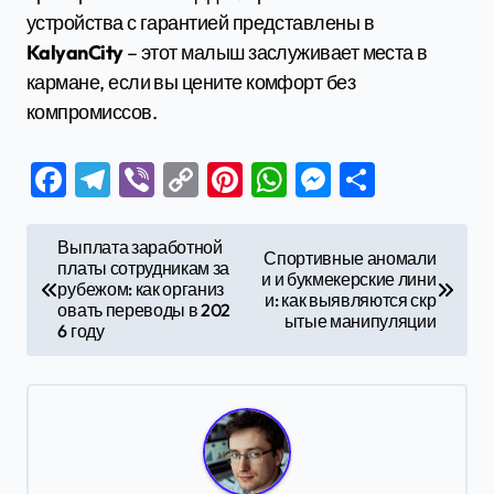
устройства с гарантией представлены в
KalyanCity
– этот малыш заслуживает места в
кармане, если вы цените комфорт без
компромиссов.
Facebook
Telegram
Viber
Copy
Pinterest
WhatsApp
Messenge
Отправ
Link
Н
Выплата заработной
Спортивные аномали
платы сотрудникам за
а
и и букмекерские лини
рубежом: как организ
и: как выявляются скр
в
овать переводы в 202
ытые манипуляции
6 году
и
г
а
ц