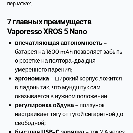
перчатках.
7 главных преимуществ
Vaporesso XROS 5 Nano
впечатляющая автономность
–
батарея на 1600 mAh позволяет забыть
о розетке на полтора-два дня
умеренного парения;
эргономика
– широкий корпус ложится
в ладонь так, что мундштук сам
оказывается в нужном положении;
регулировка обдува
– ползунок
настраивает тягу от тугой сигаретной до
свободной;
быстрая USB-C зарядка
– ток 2 А через