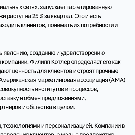
 растут на 25 % за квартал. Это и есть
аходить клиентов, понимать их потребности и
 выявлению, созданию и удовлетворению
 компании. Филипп Котлер определяет его как
дают ценность для клиентов и строят прочные
. Американская маркетинговая ассоциация (AMA)
совокупность институтов и процессов,
оставку и обмен предложениями,
ртнеров и общества в целом.
и, технологиями и персонализацией. Компании в
 поведения клиентов, а малые предприятия —