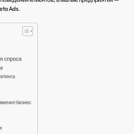
eta Ads.
я спроса
м
етинга
изменил бизнес
и