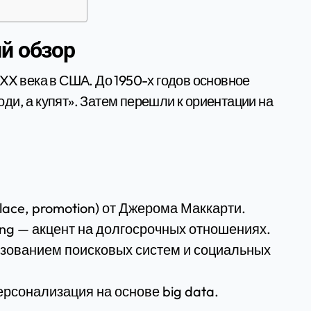
ий обзор
XX века в США. До 1950-х годов основное
ди, а купят». Затем перешли к ориентации на
place, promotion) от Джерома Маккарти.
ting — акцент на долгосрочных отношениях.
ьзованием поисковых систем и социальных
ерсонализация на основе big data.