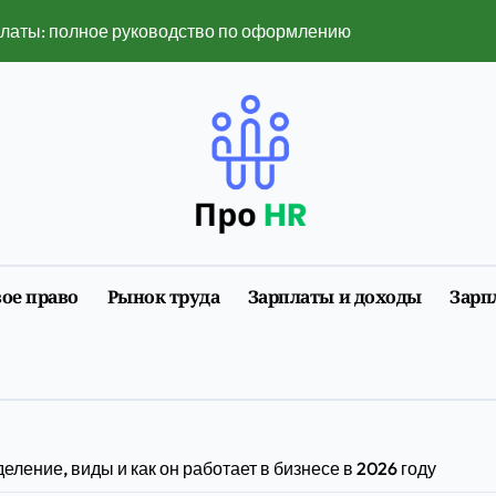
платы: полное руководство по оформлению и нюансам 2026
 популярными в 2026 году
ть в 2026 году — полный разбор ограничений и рисков
нет изменил поиск услуг
нлайн-сервисы изменили привычный ритм города
мобилизации 2026 года: полная инструкция с примерами
ое право
Рынок труда
Зарплаты и доходы
Зарп
размеры, факторы, влияющие на него, и динамика изменен
ии первого трудоустройства
у воспринимается в лайв-ставках и слотах
6 году: полное руководство с примерами расчета
еление, виды и как он работает в бизнесе в 2026 году