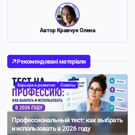
а
ц
и
я
Автор
Кравчук Олена
п
о
з
Рекомендовані матеріали
а
п
Карьера и развитие
Советы
и
с
я
м
Профессиональный тест: как выбрать
и использовать в 2026 году