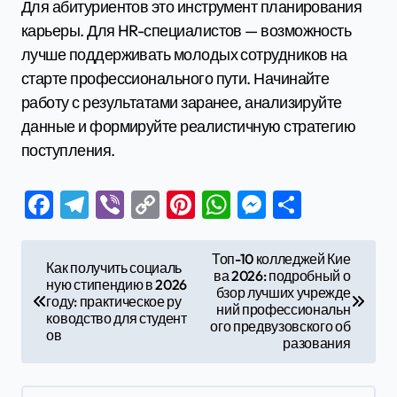
Для абитуриентов это инструмент планирования
карьеры. Для HR-специалистов — возможность
лучше поддерживать молодых сотрудников на
старте профессионального пути. Начинайте
работу с результатами заранее, анализируйте
данные и формируйте реалистичную стратегию
поступления.
Facebook
Telegram
Viber
Copy
Pinterest
WhatsApp
Messenge
Отправ
Link
Н
Топ-10 колледжей Кие
Как получить социаль
ва 2026: подробный о
а
ную стипендию в 2026
бзор лучших учрежде
году: практическое ру
в
ний профессиональн
ководство для студент
ого предвузовского об
ов
и
разования
г