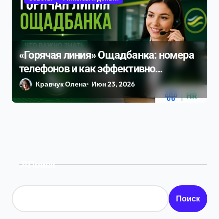
«Горячая линия» Ощадбанка: номера
телефонов и как эффективно
позвонить в 2026 году
Кравчук Олена
Июн 23, 2026
Поиск
Поиск