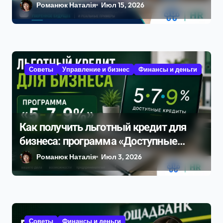
Романюк Наталія
Июл 15, 2026
Советы
Управление и бизнес
Финансы и деньги
Как получить льготный кредит для
бизнеса: программа «Доступные
кредиты 5–7–9 %» в 2026 году
Романюк Наталія
Июл 3, 2026
Советы
Финансы и деньги