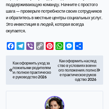
поддерживающую команду. Начните с простого
шага — проверьте потребности своих сотрудников
и обратитесь в местные центры социальных услуг.
Это инвестиция в людей, которая всегда
окупается.
Facebook
Telegram
Viber
Copy
Pinterest
WhatsApp
Messenge
Отправ
Link
Н
Как оформить наслед
Как оформить уход за
ство в условиях военн
а
пожилыми родителям
ого положения: полно
и: полное практическо
в
е практическое руков
е руководство 2026
одство 2026
и
г
а
ц