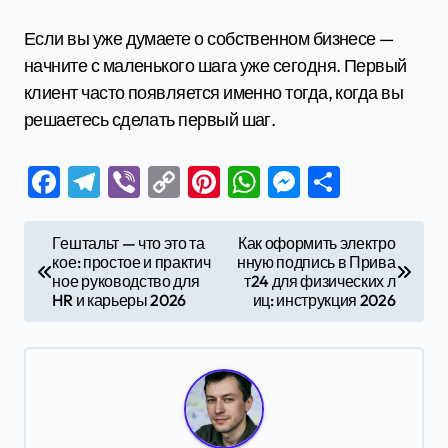
Если вы уже думаете о собственном бизнесе —
начните с маленького шага уже сегодня. Первый
клиент часто появляется именно тогда, когда вы
решаетесь сделать первый шаг.
Facebook
Telegram
Viber
Copy
Pinterest
WhatsApp
Messenge
Отправ
Link
Н
Гештальт — что это та
Как оформить электро
кое: простое и практич
нную подпись в Прива
а
ное руководство для
т24 для физических л
в
HR и карьеры 2026
иц: инструкция 2026
и
г
а
ц