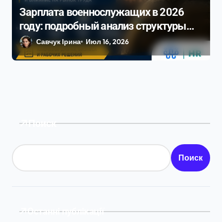
Зарплата военнослужащих в 2026
году: подробный анализ структуры
выплат и влияние на рынок труда
Савчук Ірина
Июл 16, 2026
Поиск
Поиск
Останні публікації