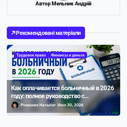
Автор
Мельник Андрій
и
я
п
о
Рекомендовані матеріали
з
а
Трудовое право
Финансы и деньги
п
и
с
Как оплачивается больничный в 2026
я
году: полное руководство с
м
примерами расчета
Романюк Наталія
Июл 30, 2026