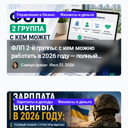
Управление и бизнес
Финансы и деньги
ФЛП 2-й группы: с кем можно
работать в 2026 году — полный
разбор ограничений и рисков
Савчук Ірина
Июл 21, 2026
Зарплаты и доходы
Финансы и деньги