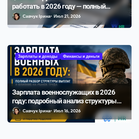
работать в 2026 году — полный
разбор ограничений и рисков
Савчук Ірина
Июл 21, 2026
Зарплаты и доходы
Финансы и деньги
Зарплата военнослужащих в 2026
году: подробный анализ структуры
выплат и влияние на рынок труда
Савчук Ірина
Июл 16, 2026