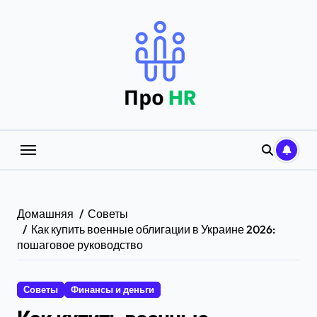
Перейти
к
содержанию
Домашняя
Советы
Как купить военные облигации в Украине 2026:
пошаговое руководство
Советы
Финансы и деньги