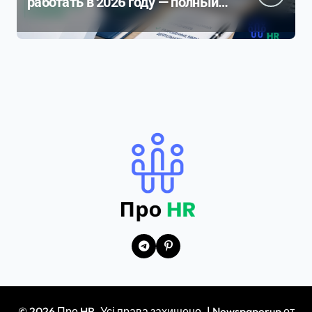
работать в 2026 году — полный
разбор ограничений и рисков
© 2026 Про HR. Усі права захищено.
|
Newspaperup
от