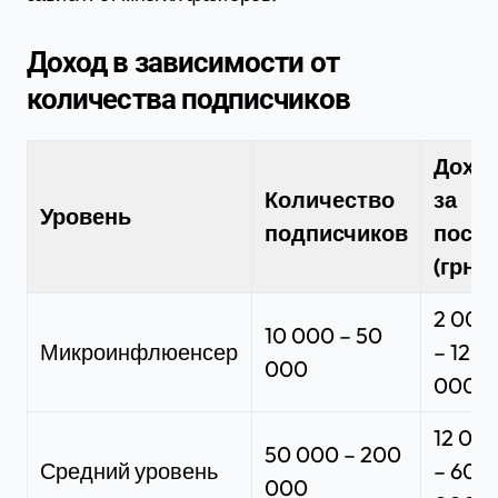
Доход в зависимости от
количества подписчиков
Дохо
Количество
за
Уровень
подписчиков
пост
(грн)
2 000
10 000 – 50
Микроинфлюенсер
– 12
000
000
12 00
50 000 – 200
Средний уровень
– 60
000