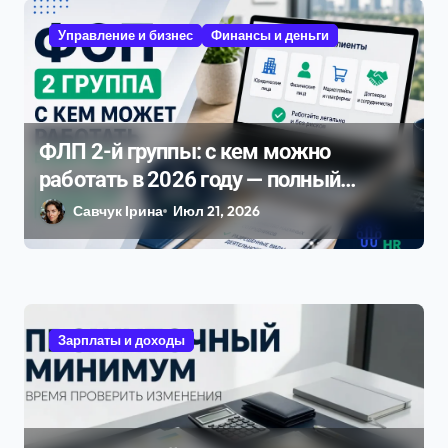
Управление и бизнес
Финансы и деньги
ФЛП 2-й группы: с кем можно
работать в 2026 году — полный
разбор ограничений и рисков
Савчук Ірина
Июл 21, 2026
Зарплаты и доходы