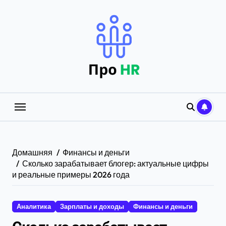
Перейти
к
содержанию
Домашняя
Финансы и деньги
Сколько зарабатывает блогер: актуальные цифры
и реальные примеры 2026 года
Аналитика
Зарплаты и доходы
Финансы и деньги