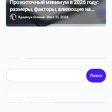
Прожиточный минимум в 2026 году:
размеры, факторы, влияющие на
него, и динамика изменения
Кравчук Олена
Июл 21, 2026
Поиск
Поиск
Останні публікації