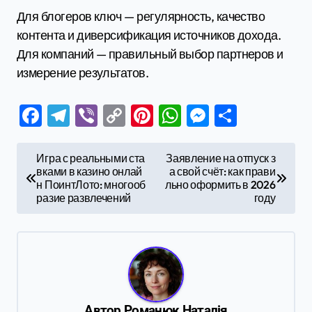
Для блогеров ключ — регулярность, качество
контента и диверсификация источников дохода.
Для компаний — правильный выбор партнеров и
измерение результатов.
Facebook
Telegram
Viber
Copy
Pinterest
WhatsApp
Messenge
Отправ
Link
Н
Игра с реальными ста
Заявление на отпуск з
вками в казино онлай
а свой счёт: как прави
а
н ПоинтЛото: многооб
льно оформить в 2026
в
разие развлечений
году
и
г
а
ц
Автор
Романюк Наталія