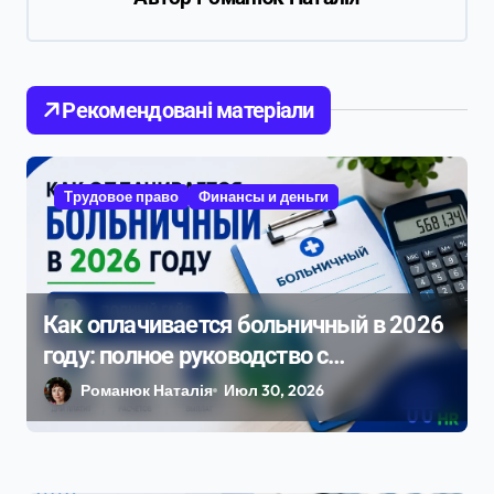
и
я
п
о
Рекомендовані матеріали
з
а
Трудовое право
Финансы и деньги
п
и
с
Как оплачивается больничный в 2026
я
году: полное руководство с
м
примерами расчета
Романюк Наталія
Июл 30, 2026