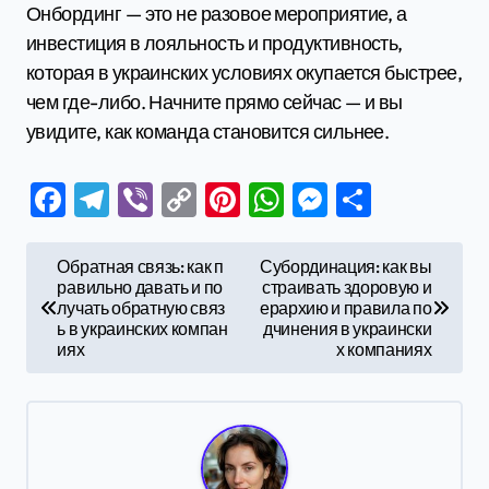
Онбординг — это не разовое мероприятие, а
инвестиция в лояльность и продуктивность,
которая в украинских условиях окупается быстрее,
чем где-либо. Начните прямо сейчас — и вы
увидите, как команда становится сильнее.
Facebook
Telegram
Viber
Copy
Pinterest
WhatsApp
Messenge
Отправ
Link
Н
Обратная связь: как п
Субординация: как вы
равильно давать и по
страивать здоровую и
а
лучать обратную связ
ерархию и правила по
в
ь в украинских компан
дчинения в украински
иях
х компаниях
и
г
а
ц