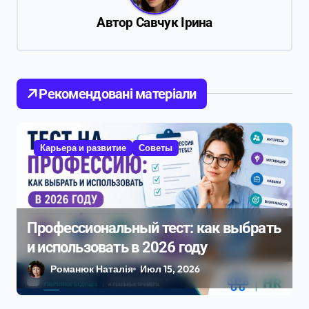
и
Автор
Савчук Ірина
я
п
о
Рекомендовані матеріали
з
а
п
Карьера и развитие
Советы
и
с
я
Профессиональный тест: как выбрать
м
и использовать в 2026 году
Романюк Наталія
Июл 15, 2026