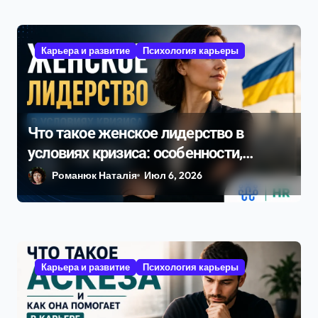
Карьера и развитие
Психология карьеры
Что такое женское лидерство в
условиях кризиса: особенности,
преимущества и украинский опыт в
Романюк Наталія
Июл 6, 2026
2026 году
Карьера и развитие
Психология карьеры