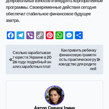
добровольных взносов и внедрять корпоративные
программы. Своевременные действия сегодня
обеспечат стабильное финансовое будущее
завтра.
Facebook
Telegram
Viber
Copy
Pinterest
WhatsApp
Messenge
Отправ
Link
Н
Как привить ребенку
Сколько зарабатывае
финансовую грамотн
а
т юрист в Украине в 20
ость: практическое ру
26 году: подробный ан
в
ководство для родите
ализ заработных плат
лей
и
г
а
ц
и
Автор
Савчук Ірина