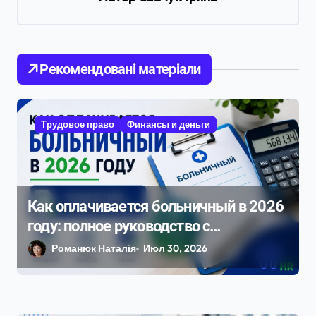
я
п
о
Рекомендовані матеріали
з
а
п
Трудовое право
Финансы и деньги
и
с
я
Как оплачивается больничный в 2026
м
году: полное руководство с
примерами расчета
Романюк Наталія
Июл 30, 2026