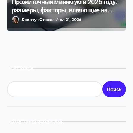
Прожиточный минимум в 2026 году:
размеры, факторы, влияющие на
него, и динамика изменения
Кравчук Олена
Июл 21, 2026
Поиск
Поиск
Останні публікації