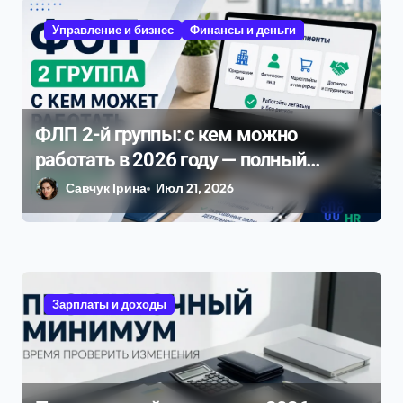
Управление и бизнес
Финансы и деньги
ФЛП 2-й группы: с кем можно
работать в 2026 году — полный
разбор ограничений и рисков
Савчук Ірина
Июл 21, 2026
Зарплаты и доходы