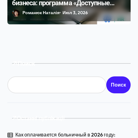
бизнеса: программа «Доступные
кредиты 5–7–9 %» в 2026 году
Романюк Наталія
Июл 3, 2026
Поиск
Поиск
Останні публікації
Как оплачивается больничный в 2026 году: