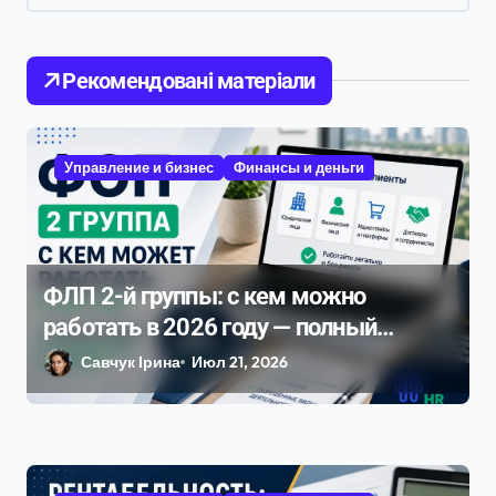
п
о
Рекомендовані матеріали
з
а
п
Управление и бизнес
Финансы и деньги
и
с
я
ФЛП 2-й группы: с кем можно
м
работать в 2026 году — полный
разбор ограничений и рисков
Савчук Ірина
Июл 21, 2026