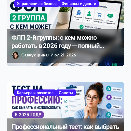
п
Управление и бизнес
Финансы и деньги
и
с
я
ФЛП 2-й группы: с кем можно
м
работать в 2026 году — полный
разбор ограничений и рисков
Савчук Ірина
Июл 21, 2026
Карьера и развитие
Советы
Профессиональный тест: как выбрать