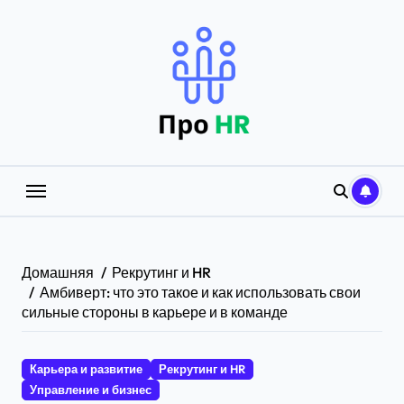
Перейти
к
содержанию
Домашняя
Рекрутинг и HR
Амбиверт: что это такое и как использовать свои
сильные стороны в карьере и в команде
Карьера и развитие
Рекрутинг и HR
Управление и бизнес