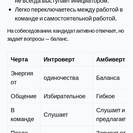
не всегда выступает инициатором.
Легко переключаетесь между работой в
команде и самостоятельной работой.
На собеседовании: кандидат активно отвечает, но
задает вопросы — баланс.
Черта
Интроверт
Амбиверт
Энергия
одиночества
Баланса
от
Общение
Избирательное
Гибкое
В
Слушает и
Слушает
команде
предлагает
После
Зависит от