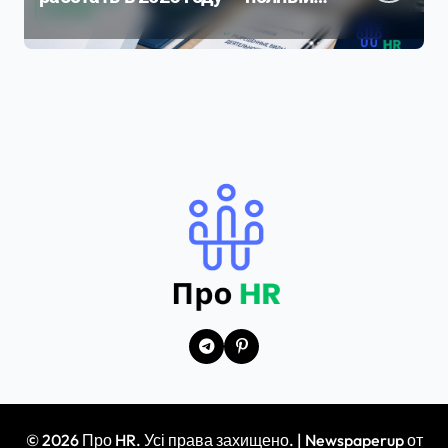
разбор ограничений и рисков
© 2026 Про HR. Усі права захищено.
|
Newspaperup
от